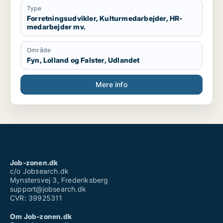
fremtidig succes for profit, people & planet. Lad os
Type
skabe vores bæredygtige og succesrige virkelighed.
Forretningsudvikler, Kulturmedarbejder, HR-
medarbejder mv.
Område
Fyn, Lolland og Falster, Udlandet
Mere info
Job-zonen.dk
c/o Jobsearch.dk
Mynstersvej 3, Frederiksberg
support@jobsearch.dk
CVR: 39925311
Om Job-zonen.dk