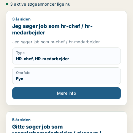
3 aktive søgeannoncer lige nu
3 år siden
Jeg søger job som hr-chef / hr-medarbejder
Jeg søger job som hr-chef / hr-
medarbejder
Jeg søger job som hr-chef / hr-medarbejder
Type
HR-chef, HR-medarbejder
Område
Fyn
Mere info
5 år siden
Gitte søger job som regnskabsmedarbejder / økonom / direktør
Gitte søger job som