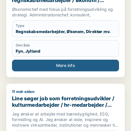
regnskabsmedarbejder / økonom /
direktør / hr-chef / lønspecialist
Økonomichef med fokus på forretningsudvikling og
strategi. Administrationschef, konsulent,
Type
Regnskabsmedarbejder, Økonom, Direktør mv.
Område
Fyn, Jylland
Mere info
11 mdr siden
Line søger job som forretningsudvikler / kulturmedarbejder 
Line søger job som forretningsudvikler /
kulturmedarbejder / hr-medarbejder /
konsulent
Jeg ønsker at arbejde med bæredygtighed, ESG,
formidling og AI. Jeg ønsker at lede, inspirere og
motivere virksomheder, institutioner og mennesker til
optimere deres forretningsmodel og livssyn for