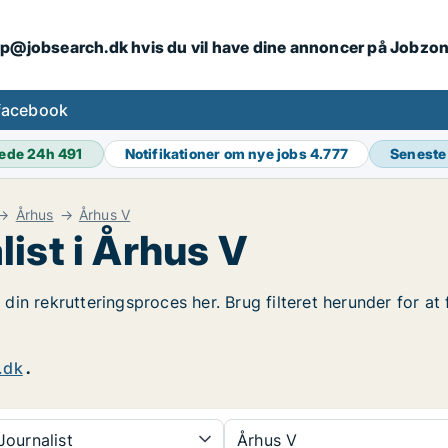
ip@jobsearch.dk hvis du vil have dine annoncer på Jobzo
facebook
ede 24h
491
Notifikationer om nye jobs
4.777
Seneste
Århus
Århus V
ist i Århus V
t din rekrutteringsproces her. Brug filteret herunder for a
.dk
.
ournalist
Århus V