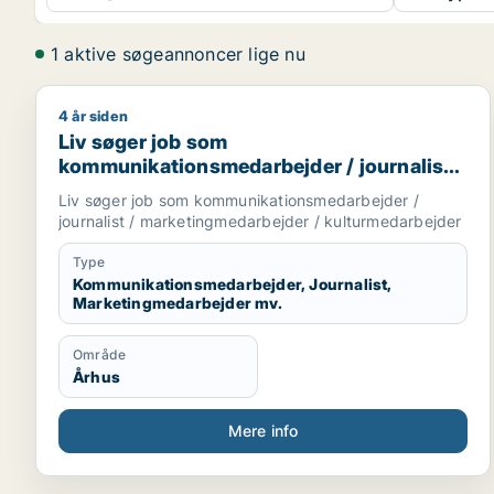
1 aktive søgeannoncer lige nu
4 år siden
Liv søger job som kommunikationsmedarbejder / jo
Liv søger job som
kommunikationsmedarbejder / journalist /
marketingmedarbejder /
Liv søger job som kommunikationsmedarbejder /
kulturmedarbejder
journalist / marketingmedarbejder / kulturmedarbejder
Type
Kommunikationsmedarbejder, Journalist,
Marketingmedarbejder mv.
Område
Århus
Mere info