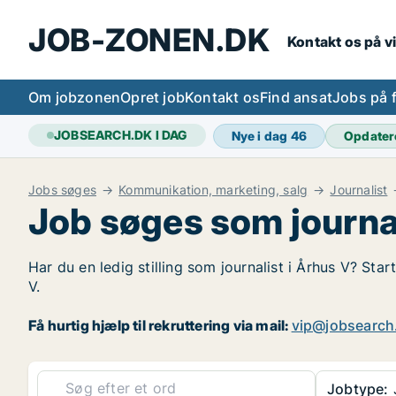
JOB-ZONEN.DK
Kontakt os på v
Om jobzonen
Opret job
Kontakt os
Find ansat
Jobs på 
JOBSEARCH.DK I DAG
Nye i dag
46
Opdater
Jobs søges
Kommunikation, marketing, salg
Journalist
Job søges som journal
Har du en ledig stilling som journalist i Århus V? Star
V.
Få hurtig hjælp til rekruttering via mail:
vip@jobsearch
Jobtype:
J