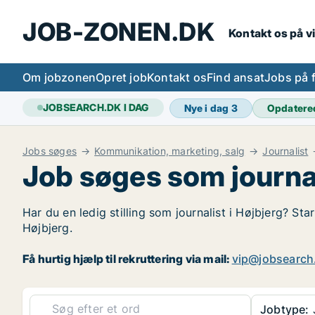
JOB-ZONEN.DK
Kontakt os på v
Om jobzonen
Opret job
Kontakt os
Find ansat
Jobs på 
JOBSEARCH.DK I DAG
Nye i dag
3
Opdatere
Jobs søges
Kommunikation, marketing, salg
Journalist
Job søges som journal
Har du en ledig stilling som journalist i Højbjerg? Sta
Højbjerg.
Få hurtig hjælp til rekruttering via mail:
vip@jobsearch
Jobtype:
J