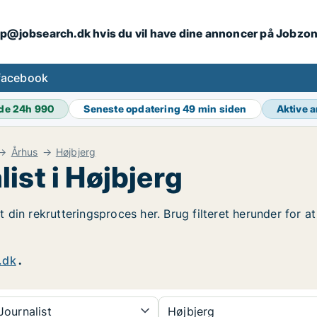
ip@jobsearch.dk hvis du vil have dine annoncer på Jobzo
facebook
de 24h
990
Seneste opdatering
49 min siden
Aktive 
Århus
Højbjerg
ist i Højbjerg
rt din rekrutteringsproces her. Brug filteret herunder for a
.dk
.
ournalist
Højbjerg