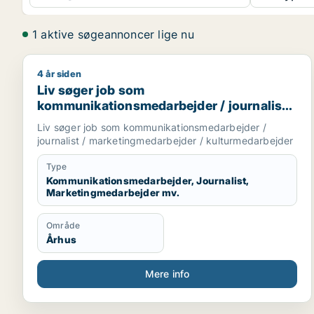
1 aktive søgeannoncer lige nu
4 år siden
Liv søger job som kommunikationsmedarbejder / jo
Liv søger job som
kommunikationsmedarbejder / journalist /
marketingmedarbejder /
Liv søger job som kommunikationsmedarbejder /
kulturmedarbejder
journalist / marketingmedarbejder / kulturmedarbejder
Type
Kommunikationsmedarbejder, Journalist,
Marketingmedarbejder mv.
Område
Århus
Mere info