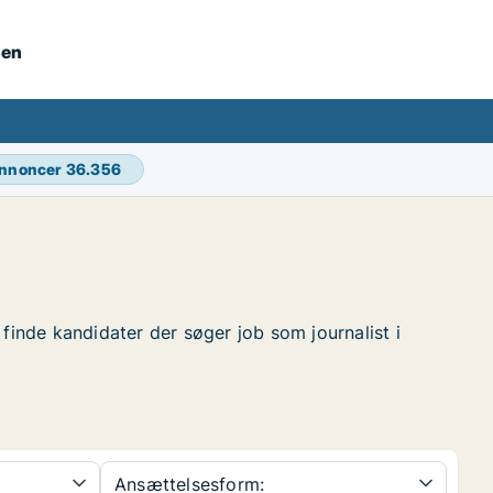
nen
annoncer
36.356
t finde kandidater der søger job som journalist i
Ansættelsesform: