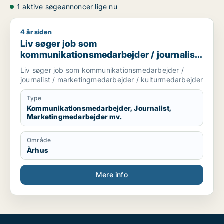
1 aktive søgeannoncer lige nu
4 år siden
Liv søger job som kommunikationsmedarbejder / journalist 
Liv søger job som
kommunikationsmedarbejder / journalist
/ marketingmedarbejder /
Liv søger job som kommunikationsmedarbejder /
kulturmedarbejder
journalist / marketingmedarbejder / kulturmedarbejder
Type
Kommunikationsmedarbejder, Journalist,
Marketingmedarbejder mv.
Område
Århus
Mere info