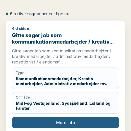
6 aktive søgeannoncer lige nu
4 d siden
Gitte søger job som kommunikationsmedarbejder / kreativ me
Gitte søger job som
kommunikationsmedarbejder / kreativ
medarbejder / administrativ medarbejder
Gitte søger job som kommunikationsmedarbejder /
/ receptionist / ejendomsfunktionær
kreativ medarbejder / administrativ medarbejder /
receptionist / ejendomsf...
Type
Kommunikationsmedarbejder, Kreativ
medarbejder, Administrativ medarbejder mv.
Område
Midt-og Vestsjælland, Sydsjælland, Lolland og
Falster
Mere info