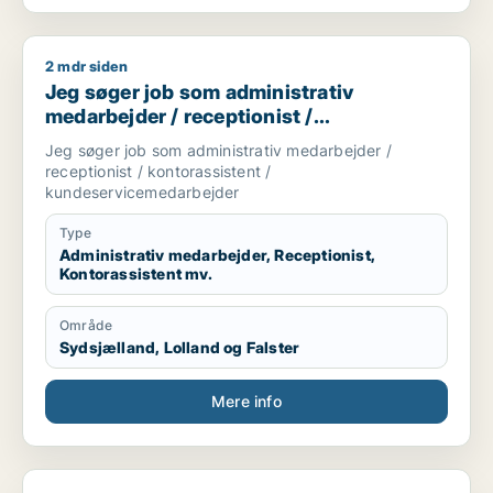
2 mdr siden
Jeg søger job som administrativ medarbejder / receptionist
Jeg søger job som administrativ
medarbejder / receptionist /
kontorassistent /
Jeg søger job som administrativ medarbejder /
kundeservicemedarbejder
receptionist / kontorassistent /
kundeservicemedarbejder
Type
Administrativ medarbejder, Receptionist,
Kontorassistent mv.
Område
Sydsjælland, Lolland og Falster
Mere info