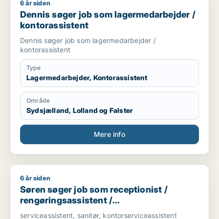
6 år siden
Dennis søger job som lagermedarbejder / kontorassistent
Dennis søger job som lagermedarbejder /
kontorassistent
Dennis søger job som lagermedarbejder /
kontorassistent
Type
Lagermedarbejder, Kontorassistent
Område
Sydsjælland, Lolland og Falster
Mere info
6 år siden
Søren søger job som receptionist / rengøringsassistent / e
Søren søger job som receptionist /
rengøringsassistent /
ejendomsfunktionær / bud /
serviceassistent, sanitør, kontorserviceassistent