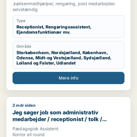
køkkenmedarbejder
,køkkenmedhjælper, rengøring, post medarbejder.
selvstændig
Type
Receptionist, Rengøringsassistent,
Ejendomsfunktionær mv.
Område
Storkøbenhavn, Nordsjælland, København,
Odense, Midt-og Vestsjælland, Sydsjælland,
Lolland og Falster, Udlandet
Mere info
2 mdr siden
Jeg søger job som administrativ medarbejder / receptionist 
Jeg søger job som administrativ
medarbejder / receptionist / tolk /
børnepasser / butiksmedarbejder
Pædagogisk Assistent
Kontor all round