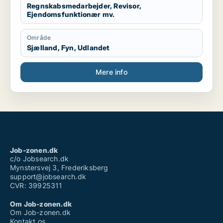
Regnskabsmedarbejder, Revisor,
Ejendomsfunktionær mv.
Område
Sjælland, Fyn, Udlandet
Mere info
Job-zonen.dk
c/o Jobsearch.dk
Mynstersvej 3, Frederiksberg
support@jobsearch.dk
CVR: 39925311
Om Job-zonen.dk
Om Job-zonen.dk
Kontakt os