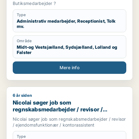
Butiksmedarbejder ?
Type
Administrativ medarbejder, Receptionist, Tolk
mv.
Område
Midt-og Vestsjælland, Sydsjælland, Lolland og
Falster
Mere info
6 år siden
Nicolai søger job som regnskabsmedarbejder / revisor / eje
Nicolai søger job som
regnskabsmedarbejder / revisor /
ejendomsfunktionær / kontorassistent
Nicolai søger job som regnskabsmedarbejder / revisor
/ ejendomsfunktionær / kontorassistent
Type