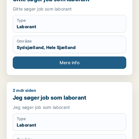
Gitte søger job som laborant
Type
Laborant
Område
Sydsjælland, Hele Sjælland
Mere info
2 mdr siden
Jeg søger job som laborant
Jeg søger job som laborant
Jeg søger job som laborant
Type
Laborant