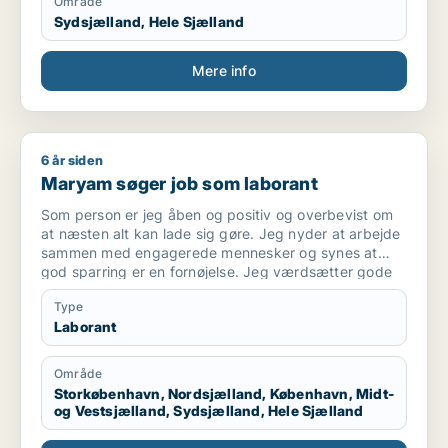
Område
Sydsjælland, Hele Sjælland
Mere info
6 år siden
Maryam søger job som laborant
Maryam søger job som laborant
Som person er jeg åben og positiv og overbevist om
at næsten alt kan lade sig gøre. Jeg nyder at arbejde
sammen med engagerede mennesker og synes at
god sparring er en fornøjelse. Jeg værdsætter gode
kollegaer og bidrager gerne til at skabe en god
Type
stemning. Personligt er jeg både faglig stærk, og
Laborant
arbejder struktureret og er god til at planlægge mit
arbejde. Det falder mig naturligt at tage ansvar og jeg
yder gerne en ekstra indsats for at få ting til at
Område
lykkedes. Jeg behersker engelsk på højt niveau i
Storkøbenhavn, Nordsjælland, København, Midt-
både skrift og tale. Jeg bruger MC Office pakken
og Vestsjælland, Sydsjælland, Hele Sjælland
dagligt og har erfaring med databehandling.