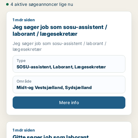
4 aktive søgeannoncer lige nu
1 mdr siden
Jeg søger job som sosu-assistent / laborant / lægesekretær
Jeg søger job som sosu-assistent /
laborant / lægesekretær
Jeg søger job som sosu-assistent / laborant /
lægesekretær
Type
SOSU-assistent, Laborant, Lægesekretær
Område
Midt-og Vestsjælland, Sydsjælland
Mere info
1 mdr siden
Gitte søger job som laborant
Gitte søger job som laborant