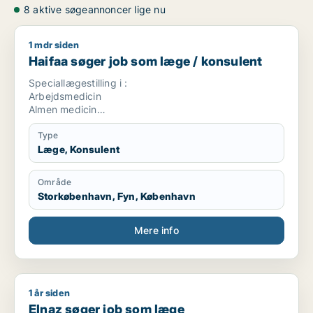
8 aktive søgeannoncer lige nu
1 mdr siden
Haifaa søger job som læge / konsulent
Haifaa søger job som læge / konsulent
Speciallægestilling i :
Arbejdsmedicin
Almen medicin
Rusmiddel behandling
Kommune læge
Type
Læge, Konsulent
Område
Storkøbenhavn, Fyn, København
Mere info
1 år siden
Elnaz søger job som læge
Elnaz søger job som læge