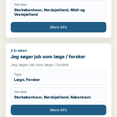
Område
Storkøbenhavn, Nordsjælland, Midt-og
Vestsjælland
Mere info
2 år siden
Jeg søger job som læge / forsker
Jeg søger job som læge / forsker
Jeg søger job som læge / forsker
Type
Læge, Forsker
Område
Storkøbenhavn, Nordsjælland, København
Mere info