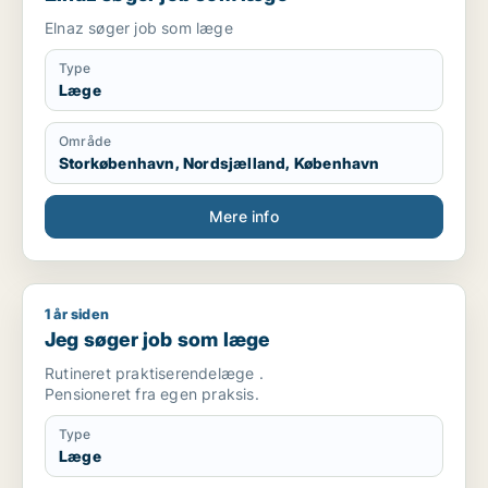
Elnaz søger job som læge
Type
Læge
Område
Storkøbenhavn, Nordsjælland, København
Mere info
1 år siden
Jeg søger job som læge
Jeg søger job som læge
Rutineret praktiserendelæge .
Pensioneret fra egen praksis.
Type
Læge