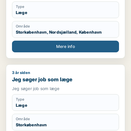
Type
Læge
Område
Storkøbenhavn, Nordsjælland, København
Mere info
3 år siden
Jeg søger job som læge
Jeg søger job som læge
Jeg søger job som læge
Type
Læge
Område
Storkøbenhavn