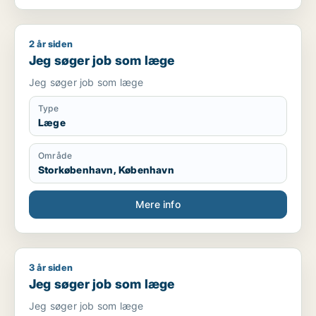
2 år siden
Jeg søger job som læge
Jeg søger job som læge
Jeg søger job som læge
Type
Læge
Område
Storkøbenhavn, København
Mere info
3 år siden
Jeg søger job som læge
Jeg søger job som læge
Jeg søger job som læge