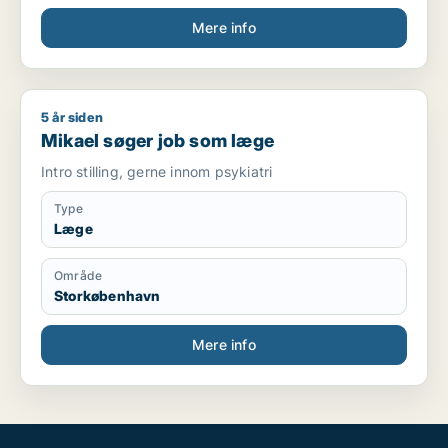
Mere info
5 år siden
Mikael søger job som læge
Mikael søger job som læge
Intro stilling, gerne innom psykiatri
Type
Læge
Område
Storkøbenhavn
Mere info