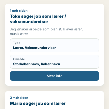
1 mdr siden
Toke søger job som lærer / voksenunderviser
Toke søger job som lærer /
voksenunderviser
Jeg ønsker arbejde som pianist, klaverlærer,
musiklærer
Type
Lærer, Voksenunderviser
Område
Storkøbenhavn, København
Mere info
2 mdr siden
Maria søger job som lærer
Maria søger job som lærer