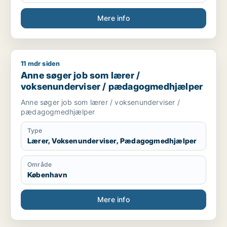
Mere info
11 mdr siden
Anne søger job som lærer / voksenunderviser / pædagogme
Anne søger job som lærer /
voksenunderviser / pædagogmedhjælper
Anne søger job som lærer / voksenunderviser /
pædagogmedhjælper
Type
Lærer, Voksenunderviser, Pædagogmedhjælper
Område
København
Mere info