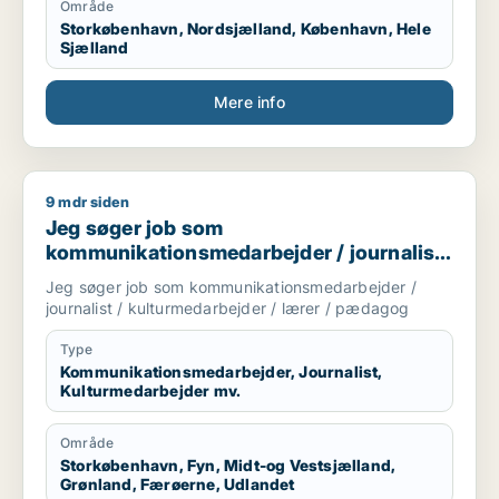
Område
af læringsmiljøer, klassefællesskaber og professionelle
Storkøbenhavn, Nordsjælland, København, Hele
praksisser, hvor trivsel, deltagelse og læring går hånd
Sjælland
i hånd. Arbejder med afsæt i mentalisering, refleksiv
praksis og inkluderende fællesskaber og har særlige
styrker i observation, analyse og udvikling af praksis
Mere info
tæt på undervisningen. Omsætter forskning, data og
pædagogisk-psykologisk viden til konkrete
handlemuligheder og faciliterer refleksions- og
udviklingsprocesser, der styrker fagprofessionelles
9 mdr siden
Jeg søger job som kommunikationsmedarbejder / journalist 
arbejde med inkluderende læringsfællesskaber og
Jeg søger job som
klasserumsledelse.
kommunikationsmedarbejder / journalist
/ kulturmedarbejder / lærer / pædagog
Jeg søger job som kommunikationsmedarbejder /
journalist / kulturmedarbejder / lærer / pædagog
Type
Kommunikationsmedarbejder, Journalist,
Kulturmedarbejder mv.
Område
Storkøbenhavn, Fyn, Midt-og Vestsjælland,
Grønland, Færøerne, Udlandet