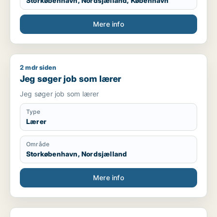
Storkøbenhavn, Nordsjælland, København
Mere info
2 mdr siden
Jeg søger job som lærer
Jeg søger job som lærer
Jeg søger job som lærer
Type
Lærer
Område
Storkøbenhavn, Nordsjælland
Mere info