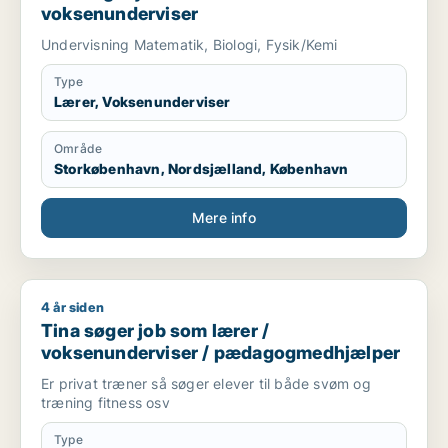
voksenunderviser
Undervisning Matematik, Biologi, Fysik/Kemi
Type
Lærer, Voksenunderviser
Område
Storkøbenhavn, Nordsjælland, København
Mere info
4 år siden
Tina søger job som lærer / voksenunderviser / pædagogme
Tina søger job som lærer /
voksenunderviser / pædagogmedhjælper
Er privat træner så søger elever til både svøm og
træning fitness osv
Type