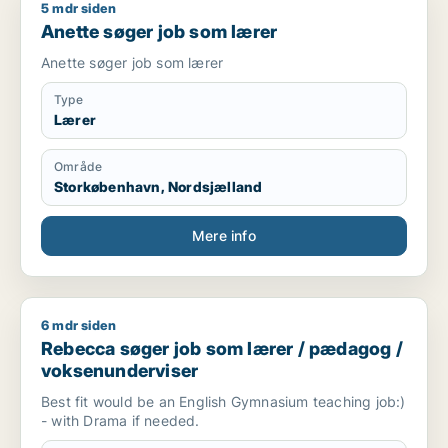
5 mdr siden
Anette søger job som lærer
Anette søger job som lærer
Anette søger job som lærer
Type
Lærer
Område
Storkøbenhavn, Nordsjælland
Mere info
6 mdr siden
Rebecca søger job som lærer / pædagog / voksenundervise
Rebecca søger job som lærer / pædagog /
voksenunderviser
Best fit would be an English Gymnasium teaching job:)
- with Drama if needed.