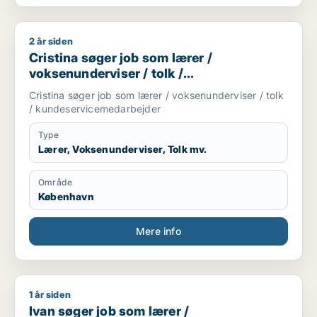
2 år siden
Cristina søger job som lærer / voksenunderviser / tolk / ku
Cristina søger job som lærer /
voksenunderviser / tolk /
kundeservicemedarbejder
Cristina søger job som lærer / voksenunderviser / tolk
/ kundeservicemedarbejder
Type
Lærer, Voksenunderviser, Tolk mv.
Område
København
Mere info
1 år siden
Ivan søger job som lærer / voksenunderviser
Ivan søger job som lærer /