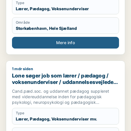
Type
Lærer, Pædagog, Voksenunderviser
Område
Storkøbenhavn, Hele Sjælland
Mere info
1 mdr siden
Lone søger job som lærer / pædagog / voksenunderviser / ud
Lone søger job som lærer / pædagog /
voksenunderviser / uddannelsesvejleder /
karriererådgiver
Cand.pæd.soc. og uddannet pædagog suppleret
med videreuddannelse inden for pædagogisk
psykologi, neuropsykologi og pædagogisk
intervention. Har mange års erfaring med
undervisning, vejledning og facilitering af lærings- og
Type
udviklingsprocesser for både børn, unge og
Lærer, Pædagog, Voksenunderviser mv.
fagprofessionelle. Besidder stærke didaktiske
kompetencer og arbejder systematisk med udvikling