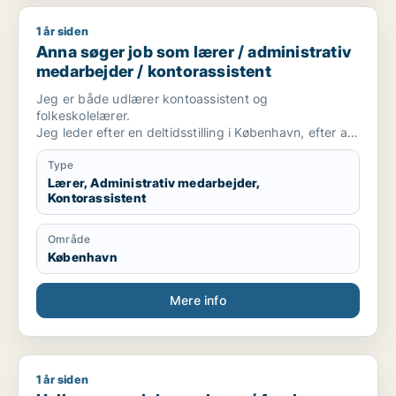
1 år siden
Anna søger job som lærer / administrativ medarbejder / kont
Anna søger job som lærer / administrativ
medarbejder / kontorassistent
Jeg er både udlærer kontoassistent og
folkeskolelærer.
Jeg leder efter en deltidsstilling i København, efter at
være hjemvendt efter en årrække i udlandet.
Type
Lærer, Administrativ medarbejder,
Kontorassistent
Område
København
Mere info
1 år siden
Halima søger job som lærer / forsker