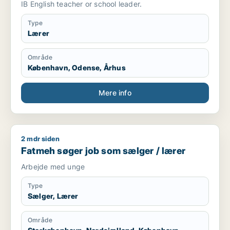
IB English teacher or school leader.
Type
Lærer
Område
København, Odense, Århus
Mere info
2 mdr siden
Fatmeh søger job som sælger / lærer
Fatmeh søger job som sælger / lærer
Arbejde med unge
Type
Sælger, Lærer
Område