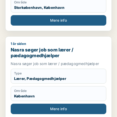
Område
Storkøbenhavn, København
Mere info
1 år siden
Nasra søger job som lærer / pædagogmedhjælper
Nasra søger job som lærer /
pædagogmedhjælper
Nasra søger job som lærer / pædagogmedhjælper
Type
Lærer, Pædagogmedhjælper
Område
København
Mere info