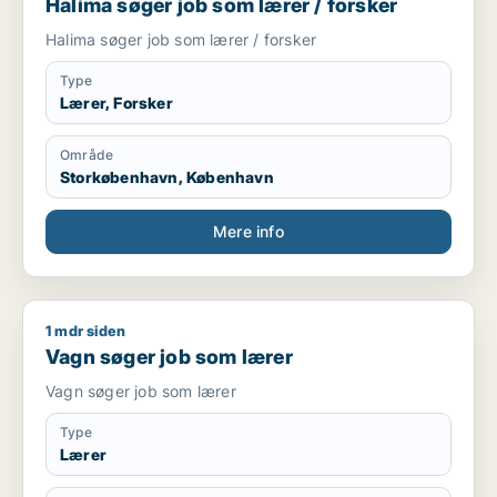
Halima søger job som lærer / forsker
Halima søger job som lærer / forsker
Type
Lærer, Forsker
Område
Storkøbenhavn, København
Mere info
1 mdr siden
Vagn søger job som lærer
Vagn søger job som lærer
Vagn søger job som lærer
Type
Lærer