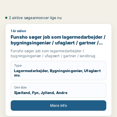
2 aktive søgeannoncer lige nu
1 år siden
Funsho søger job som lagermedarbejder / bygningsingeniør /
Funsho søger job som lagermedarbejder /
bygningsingeniør / ufaglært / gartner /
landbrug
Funsho søger job som lagermedarbejder /
bygningsingeniør / ufaglært / gartner / landbrug
Type
Lagermedarbejder, Bygningsingeniør, Ufaglært
mv.
Område
Sjælland, Fyn, Jylland, Andre
Mere info