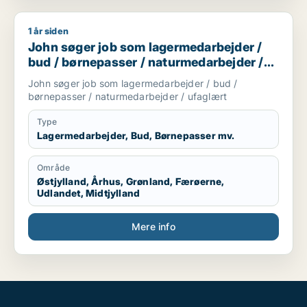
1 år siden
John søger job som lagermedarbejder / bud / børnepasser /
John søger job som lagermedarbejder /
bud / børnepasser / naturmedarbejder /
ufaglært
John søger job som lagermedarbejder / bud /
børnepasser / naturmedarbejder / ufaglært
Type
Lagermedarbejder, Bud, Børnepasser mv.
Område
Østjylland, Århus, Grønland, Færøerne,
Udlandet, Midtjylland
Mere info