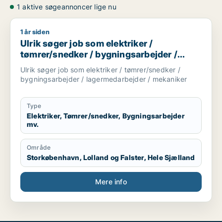
1 aktive søgeannoncer lige nu
1 år siden
Ulrik søger job som elektriker / tømrer/snedker / bygningsa
Ulrik søger job som elektriker /
tømrer/snedker / bygningsarbejder /
lagermedarbejder / mekaniker
Ulrik søger job som elektriker / tømrer/snedker /
bygningsarbejder / lagermedarbejder / mekaniker
Type
Elektriker, Tømrer/snedker, Bygningsarbejder
mv.
Område
Storkøbenhavn, Lolland og Falster, Hele Sjælland
Mere info