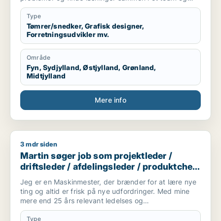
alene.
Jeg er akademisk men også hands on (ingeniør og
Type
snedker). Jeg har laved forskellige tømre arbejde
Tømrer/snedker, Grafisk designer,
Forretningsudvikler mv.
privat, arbejder forskellige produktions virksomheder,
kan bruge mine hænder, læse og laver tekniske
tegninger. Godt til at skitsere ideer, visualiserer,
Område
kommunikation i 7 sproget. Elsker at hjælpe og lede
Fyn, Sydjylland, Østjylland, Grønland,
mennesker. Innovation eller prototype udvikling fra
Midtjylland
Idee til produktion er interessant hvor man også skal
bruger sine hænder. Nye tekknologier some AI/KI.
Mere info
Internationale virksomheder.
3 mdr siden
Martin søger job som projektleder / driftsleder / afdelingsle
Martin søger job som projektleder /
driftsleder / afdelingsleder / produktchef
/ maskintekniker
Jeg er en Maskinmester, der brænder for at lære nye
ting og altid er frisk på nye udfordringer. Med mine
mere end 25 års relevant ledelses og
Projektledererfaringer, fra forskellige jobs som
maskinmester, og maskinchef til vands og til lands.
Type