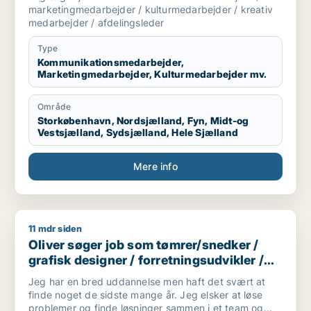
kulturmedarbejder / kreativ medarbejder /
marketingmedarbejder / kulturmedarbejder / kreativ
afdelingsleder
medarbejder / afdelingsleder
Type
Kommunikationsmedarbejder,
Marketingmedarbejder, Kulturmedarbejder mv.
Område
Storkøbenhavn, Nordsjælland, Fyn, Midt-og
Vestsjælland, Sydsjælland, Hele Sjælland
Mere info
11 mdr siden
Oliver søger job som tømrer/snedker / grafisk designer / forr
Oliver søger job som tømrer/snedker /
grafisk designer / forretningsudvikler /
kreativ medarbejder / driftsleder
Jeg har en bred uddannelse men haft det svært at
finde noget de sidste mange år. Jeg elsker at løse
problemer og finde løsninger sammen i et team og