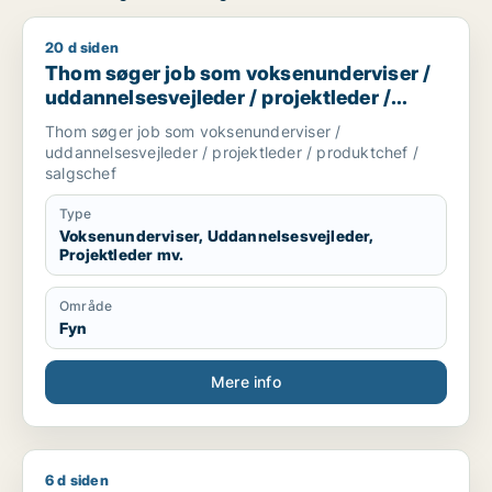
20 d siden
Thom søger job som voksenunderviser / uddannelsesvejleder 
Thom søger job som voksenunderviser /
uddannelsesvejleder / projektleder /
produktchef / salgschef
Thom søger job som voksenunderviser /
uddannelsesvejleder / projektleder / produktchef /
salgschef
Type
Voksenunderviser, Uddannelsesvejleder,
Projektleder mv.
Område
Fyn
Mere info
6 d siden
Jan søger job som direktør / projektleder / afdelingsleder /