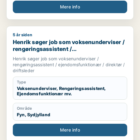
Mere info
5 år siden
Henrik søger job som voksenunderviser / rengøringsassistent 
Henrik søger job som voksenunderviser /
rengøringsassistent /
ejendomsfunktionær / direktør /
Henrik søger job som voksenunderviser /
driftsleder
rengøringsassistent / ejendomsfunktionær / direktør /
driftsleder
Type
Voksenunderviser, Rengøringsassistent,
Ejendomsfunktionær mv.
Område
Fyn, Sydjylland
Mere info