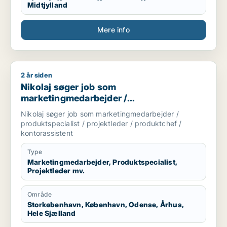
Midtjylland
Mere info
2 år siden
Nikolaj søger job som marketingmedarbejder / produktspecial
Nikolaj søger job som
marketingmedarbejder /
produktspecialist / projektleder /
Nikolaj søger job som marketingmedarbejder /
produktchef / kontorassistent
produktspecialist / projektleder / produktchef /
kontorassistent
Type
Marketingmedarbejder, Produktspecialist,
Projektleder mv.
Område
Storkøbenhavn, København, Odense, Århus,
Hele Sjælland