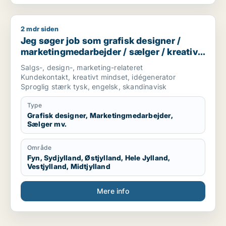
2 mdr siden
Jeg søger job som grafisk designer / marketingmedarbejder 
Jeg søger job som grafisk designer /
marketingmedarbejder / sælger / kreativ
medarbejder / produktspecialist
Salgs-, design-, marketing-relateret
Kundekontakt, kreativt mindset, idégenerator
Sproglig stærk tysk, engelsk, skandinavisk
Type
Grafisk designer, Marketingmedarbejder,
Sælger mv.
Område
Fyn, Sydjylland, Østjylland, Hele Jylland,
Vestjylland, Midtjylland
Mere info