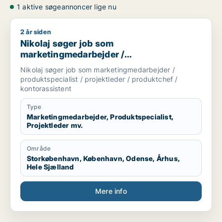
1 aktive søgeannoncer lige nu
2 år siden
Nikolaj søger job som marketingmedarbejder / produktspecial
Nikolaj søger job som
marketingmedarbejder /
produktspecialist / projektleder /
Nikolaj søger job som marketingmedarbejder /
produktchef / kontorassistent
produktspecialist / projektleder / produktchef /
kontorassistent
Type
Marketingmedarbejder, Produktspecialist,
Projektleder mv.
Område
Storkøbenhavn, København, Odense, Århus,
Hele Sjælland
Mere info