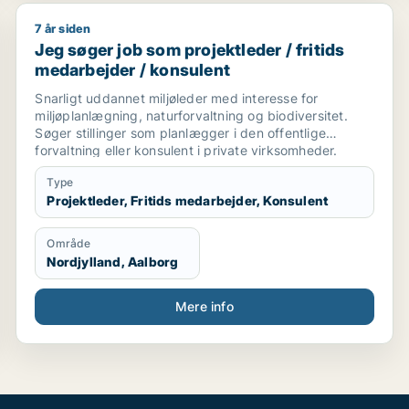
7 år siden
management / maskintekniker / maskiningeniør / forsker
Jeg søger job som projektleder / fritids medarbejder
Jeg søger job som projektleder / fritids
medarbejder / konsulent
Snarligt uddannet miljøleder med interesse for
miljøplanlægning, naturforvaltning og biodiversitet.
Søger stillinger som planlægger i den offentlige
forvaltning eller konsulent i private virksomheder.
Type
Projektleder, Fritids medarbejder, Konsulent
Område
Nordjylland, Aalborg
Mere info