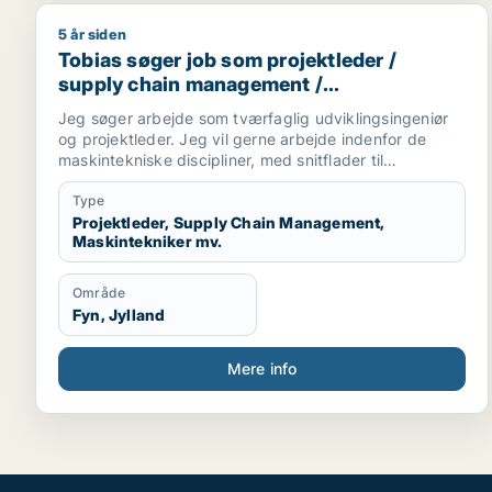
5 år siden
Tobias søger job som projektleder / supply chain 
Tobias søger job som projektleder /
supply chain management /
maskintekniker / maskiningeniør / forsker
Jeg søger arbejde som tværfaglig udviklingsingeniør
og projektleder. Jeg vil gerne arbejde indenfor de
maskintekniske discipliner, med snitflader til
mekatronik, automation, robotteknologi, energi og
indeklima og medica/Bioteknologi.
Type
Projektleder, Supply Chain Management,
Maskintekniker mv.
Område
Fyn, Jylland
Mere info