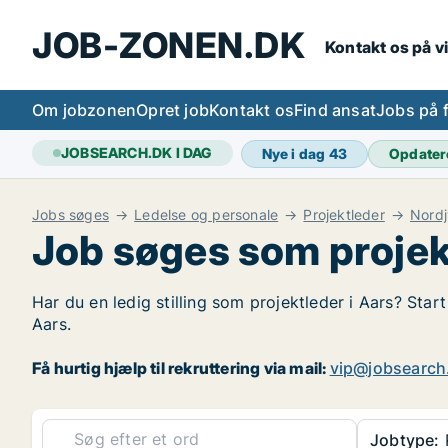
JOB-ZONEN.DK
Kontakt os på v
Om jobzonen
Opret job
Kontakt os
Find ansat
Jobs på 
JOBSEARCH.DK I DAG
Nye i dag
43
Opdater
Jobs søges
Ledelse og personale
Projektleder
Nordj
Job søges som projek
Har du en ledig stilling som projektleder i Aars? Star
Aars.
Få hurtig hjælp til rekruttering via mail:
vip@jobsearch
Jobtype:
P