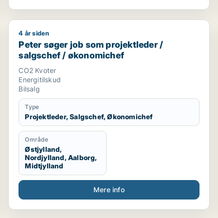
4 år siden
 / projektleder
Peter søger job som projektleder / salgschef / økon
Peter søger job som projektleder /
salgschef / økonomichef
CO2 Kvoter
Energitilskud
Bilsalg
Type
Projektleder, Salgschef, Økonomichef
Område
Østjylland,
Nordjylland, Aalborg,
Midtjylland
Mere info