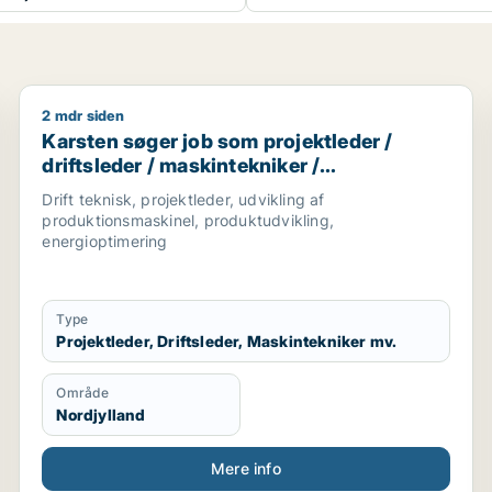
2 mdr siden
knolog / kvalitetskoordinator
Karsten søger job som projektleder / driftsleder / m
Karsten søger job som projektleder /
driftsleder / maskintekniker /
produktionsteknolog / produktionschef
Drift teknisk, projektleder, udvikling af
produktionsmaskinel, produktudvikling,
energioptimering
Type
Projektleder, Driftsleder, Maskintekniker mv.
Område
Nordjylland
Mere info