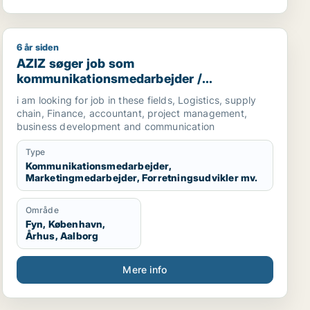
6 år siden
omichef
AZIZ søger job som kommunikationsmedarbejder / mark
AZIZ søger job som
kommunikationsmedarbejder /
marketingmedarbejder /
i am looking for job in these fields, Logistics, supply
forretningsudvikler /
chain, Finance, accountant, project management,
regnskabsmedarbejder / revisor
business development and communication
Type
Kommunikationsmedarbejder,
Marketingmedarbejder, Forretningsudvikler mv.
Område
Fyn, København,
Århus, Aalborg
Mere info