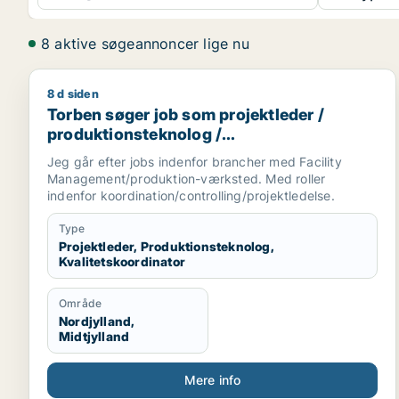
8 aktive søgeannoncer lige nu
8 d siden
Torben søger job som projektleder / produktionste
Torben søger job som projektleder /
produktionsteknolog /
kvalitetskoordinator
Jeg går efter jobs indenfor brancher med Facility
Management/produktion-værksted. Med roller
indenfor koordination/controlling/projektledelse.
Type
Projektleder, Produktionsteknolog,
Kvalitetskoordinator
Område
Nordjylland,
Midtjylland
Mere info