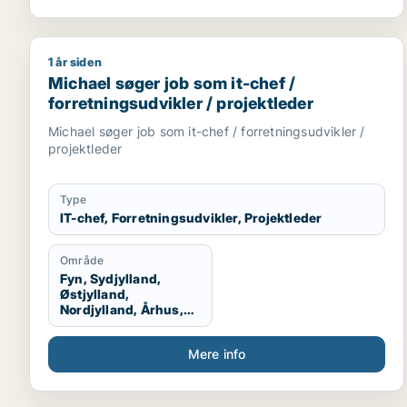
1 år siden
Michael søger job som it-chef / forretningsudvikler
Michael søger job som it-chef /
forretningsudvikler / projektleder
Michael søger job som it-chef / forretningsudvikler /
projektleder
Type
IT-chef, Forretningsudvikler, Projektleder
Område
Fyn, Sydjylland,
Østjylland,
Nordjylland, Århus,
Aalborg, Vestjylland,
Midtjylland
Mere info