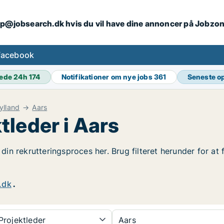
ip@jobsearch.dk hvis du vil have dine annoncer på Jobzo
facebook
ede 24h
174
Notifikationer om nye jobs
361
Seneste o
ylland
Aars
tleder i Aars
t din rekrutteringsproces her. Brug filteret herunder for at
.dk
.
rojektleder
Aars