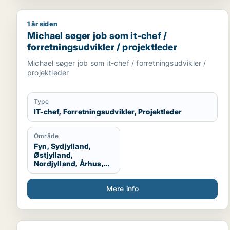
1 år siden
Michael søger job som it-chef / forretningsudvikler
Michael søger job som it-chef /
forretningsudvikler / projektleder
Michael søger job som it-chef / forretningsudvikler /
projektleder
Type
IT-chef, Forretningsudvikler, Projektleder
Område
Fyn, Sydjylland,
Østjylland,
Nordjylland, Århus,
Aalborg, Vestjylland,
Midtjylland
Mere info