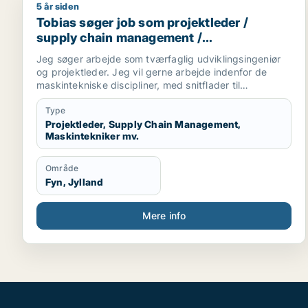
5 år siden
Tobias søger job som projektleder / supply chain 
Tobias søger job som projektleder /
supply chain management /
maskintekniker / maskiningeniør / forsker
Jeg søger arbejde som tværfaglig udviklingsingeniør
og projektleder. Jeg vil gerne arbejde indenfor de
maskintekniske discipliner, med snitflader til
mekatronik, automation, robotteknologi, energi og
indeklima og medica/Bioteknologi.
Type
Projektleder, Supply Chain Management,
Maskintekniker mv.
Område
Fyn, Jylland
Mere info