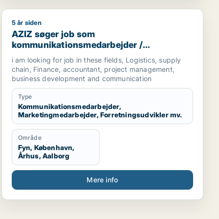
5 år siden
omichef
AZIZ søger job som kommunikationsmedarbejder / mark
AZIZ søger job som
kommunikationsmedarbejder /
marketingmedarbejder /
i am looking for job in these fields, Logistics, supply
forretningsudvikler /
chain, Finance, accountant, project management,
regnskabsmedarbejder / revisor
business development and communication
Type
Kommunikationsmedarbejder,
Marketingmedarbejder, Forretningsudvikler mv.
Område
Fyn, København,
Århus, Aalborg
Mere info