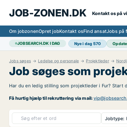
JOB-ZONEN.DK
Kontakt os på v
Om jobzonen
Opret job
Kontakt os
Find ansat
Jobs på 
JOBSEARCH.DK I DAG
Nye i dag
570
Opdate
Jobs søges
Ledelse og personale
Projektleder
Nordj
Job søges som projekt
Har du en ledig stilling som projektleder i Fur? Start 
Få hurtig hjælp til rekruttering via mail:
vip@jobsearch
Jobtype:
P