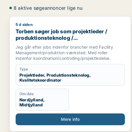
8 aktive søgeannoncer lige nu
5 d siden
Torben søger job som projektleder / produktionste
Torben søger job som projektleder /
produktionsteknolog /
kvalitetskoordinator
Jeg går efter jobs indenfor brancher med Facility
Management/produktion-værksted. Med roller
indenfor koordination/controlling/projektledelse.
Type
Projektleder, Produktionsteknolog,
Kvalitetskoordinator
Område
Nordjylland,
Midtjylland
Mere info