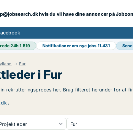
ip@jobsearch.dk hvis du vil have dine annoncer på Jobzo
facebook
rede 24h
1.519
Notifikationer om nye jobs
11.431
Sene
ylland
Fur
leder i Fur
din rekrutteringsproces her. Brug filteret herunder for at 
.dk
.
rojektleder
Fur