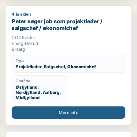
4 år siden
 / projektleder
Peter søger job som projektleder / salgschef / økon
Peter søger job som projektleder /
salgschef / økonomichef
CO2 Kvoter
Energitilskud
Bilsalg
Type
Projektleder, Salgschef, Økonomichef
Område
Østjylland,
Nordjylland, Aalborg,
Midtjylland
Mere info