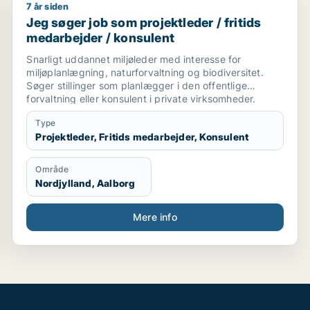
7 år siden
management / maskintekniker / maskiningeniør / forsker
Jeg søger job som projektleder / fritids medarbejder
Jeg søger job som projektleder / fritids
medarbejder / konsulent
Snarligt uddannet miljøleder med interesse for
miljøplanlægning, naturforvaltning og biodiversitet.
Søger stillinger som planlægger i den offentlige
forvaltning eller konsulent i private virksomheder.
Type
Projektleder, Fritids medarbejder, Konsulent
Område
Nordjylland, Aalborg
Mere info