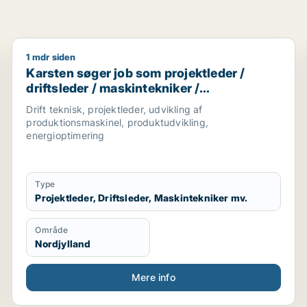
1 mdr siden
knolog / kvalitetskoordinator
Karsten søger job som projektleder / driftsleder / m
Karsten søger job som projektleder /
driftsleder / maskintekniker /
produktionsteknolog / produktionschef
Drift teknisk, projektleder, udvikling af
produktionsmaskinel, produktudvikling,
energioptimering
Type
Projektleder, Driftsleder, Maskintekniker mv.
Område
Nordjylland
Mere info