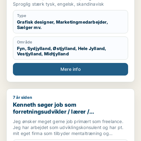
Sproglig stærk tysk, engelsk, skandinavisk
Type
Grafisk designer, Marketingmedarbejder,
Sælger mv.
Område
Fyn, Sydjylland, Østjylland, Hele Jylland,
Vestjylland, Midtjylland
Mere info
7 år siden
Kenneth søger job som forretningsudvikler / lærer / voksenun
Kenneth søger job som
forretningsudvikler / lærer /
voksenunderviser / skoleleder /
Jeg ønsker meget gerne job primært som freelance.
projektleder
Jeg har arbejdet som udviklingskonsulent og har pt.
mit eget firma som tilbyder mentaltræning og
coaching. Jeg vil derfor kan arbejde freelance med 5-