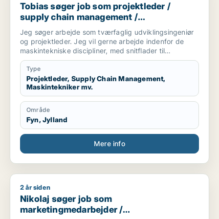
Tobias søger job som projektleder /
supply chain management /
maskintekniker / maskiningeniør / forsker
Jeg søger arbejde som tværfaglig udviklingsingeniør
og projektleder. Jeg vil gerne arbejde indenfor de
maskintekniske discipliner, med snitflader til
mekatronik, automation, robotteknologi, energi og
indeklima og medica/Bioteknologi.
Type
Projektleder, Supply Chain Management,
Maskintekniker mv.
Område
Fyn, Jylland
Mere info
2 år siden
Nikolaj søger job som marketingmedarbejder / produktspecial
Nikolaj søger job som
marketingmedarbejder /