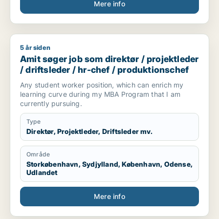
på.
Mere info
Mine kernekompetencer er projektledelse, og ledelse
af håndværkere inden for og udførsel af reparationer
og vedligehold, ledelse for drift og
projektplanlægning.
5 år siden
Amit søger job som direktør / projektleder / driftsleder / hr-
Amit søger job som direktør / projektleder
/ driftsleder / hr-chef / produktionschef
Any student worker position, which can enrich my
learning curve during my MBA Program that I am
currently pursuing.
Type
Direktør, Projektleder, Driftsleder mv.
Område
Storkøbenhavn, Sydjylland, København, Odense,
Udlandet
Mere info