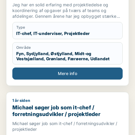
Jeg har en solid erfaring med projektledelse og
koordinering af opgaver på tværs af teams og
afdelinger. Gennem årene har jeg opbygget stærke
kompetencer inden for strukturering af processer,
samarbejde med både tekniske og
Type
forretningsmæssige interessenter samt
IT-chef, IT-underviser, Projektleder
implementering af løsninger, der skaber værdi.
Område
Mine styrker ligger især i min evne til at bevare
Fyn, Sydjylland, Østjylland, Midt-og
overblikket, skabe fremdrift og sikre gode
Vestsjælland, Grønland, Færøerne, Udlandet
samarbejdsrelationer. Jeg arbejder målrettet og
ansvarsfuldt og har let ved at sætte mig ind i nye
systemer, arbejdsgange og organisationskulturer.
Mere info
Jeg søger en stilling, hvor jeg kan bruge mine
kompetencer til at gøre en forskel, gerne i en rolle
med ansvar og mulighed for at påvirke retning og
1 år siden
Michael søger job som it-chef / forretningsudvikler / projekt
resultater. Det er vigtigt for mig at være en del af en
Michael søger job som it-chef /
arbejdsplads, hvor samarbejde, tillid og faglig
udvikling er i fokus.
forretningsudvikler / projektleder
Michael søger job som it-chef / forretningsudvikler /
projektleder