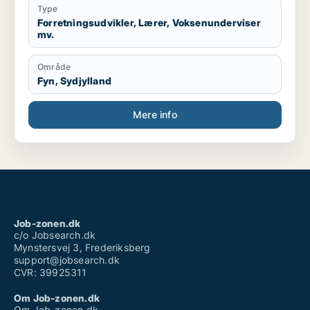
25 arbejdstimer ugentligt.
Type
Forretningsudvikler, Lærer, Voksenunderviser
mv.
Område
Fyn, Sydjylland
Mere info
Job-zonen.dk
c/o Jobsearch.dk
Mynstersvej 3, Frederiksberg
support@jobsearch.dk
CVR: 39925311
Om Job-zonen.dk
Om Job-zonen.dk