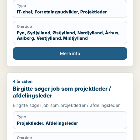
Type
IT-chef, Forretningsudvikler, Projektleder
Område
Fyn, Sydjylland, Østjylland, Nordjylland, Århus,
Aalborg, Vestjylland, Midtjylland
Mere info
4 år siden
Birgitte søger job som projektleder / afdelingsleder
Birgitte søger job som projektleder /
afdelingsleder
Birgitte søger job som projektleder / afdelingsleder
Type
Projektleder, Afdelingsleder
Område