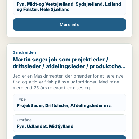
Fyn, Midt-og Vestsjælland, Sydsjælland, Lolland
og Falster, Hele Sjælland
Mere info
3 mdr siden
Martin søger job som projektleder / driftsleder / afdelingsle
Martin søger job som projektleder /
driftsleder / afdelingsleder / produktchef
/ maskintekniker
Jeg er en Maskinmester, der brænder for at lære nye
ting og altid er frisk på nye udfordringer. Med mine
mere end 25 års relevant ledelses og
Projektledererfaringer, fra forskellige jobs som
maskinmester, og maskinchef til vands og til lands.
Type
Erfaring med: Større produktionsanlæg og
Projektleder, Driftsleder, Afdelingsleder mv.
forsyningsbranchen med el, vand, varmeforsyning og
spildevand under arktiske forhold.
Område
Jeg har tekniske erfaringer, der gør mig i stand til at
Fyn, Udlandet, Midtjylland
varetage alsidige opgaver under vanskelige forhold.
Og er ikke bange for at selv at trække arbejdstøjet