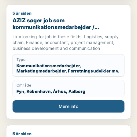
5 år siden
AZIZ søger job som kommunikationsmedarbejder / marketingm
AZIZ søger job som
kommunikationsmedarbejder /
marketingmedarbejder /
i am looking for job in these fields, Logistics, supply
forretningsudvikler /
chain, Finance, accountant, project management,
regnskabsmedarbejder / revisor
business development and communication
Type
Kommunikationsmedarbejder,
Marketingmedarbejder, Forretningsudvikler mv.
Område
Fyn, København, Århus, Aalborg
Mere info
5 år siden
Tobias søger job som projektleder / supply chain managemen