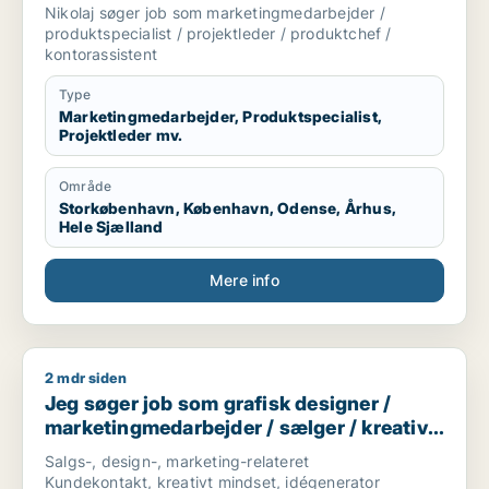
produktspecialist / projektleder /
Nikolaj søger job som marketingmedarbejder /
produktchef / kontorassistent
produktspecialist / projektleder / produktchef /
kontorassistent
Type
Marketingmedarbejder, Produktspecialist,
Projektleder mv.
Område
Storkøbenhavn, København, Odense, Århus,
Hele Sjælland
Mere info
2 mdr siden
Jeg søger job som grafisk designer / marketingmedarbejder 
Jeg søger job som grafisk designer /
marketingmedarbejder / sælger / kreativ
medarbejder / produktspecialist
Salgs-, design-, marketing-relateret
Kundekontakt, kreativt mindset, idégenerator