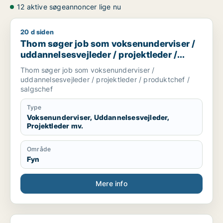
12 aktive søgeannoncer lige nu
20 d siden
Thom søger job som voksenunderviser / uddannelsesvejleder 
Thom søger job som voksenunderviser /
uddannelsesvejleder / projektleder /
produktchef / salgschef
Thom søger job som voksenunderviser /
uddannelsesvejleder / projektleder / produktchef /
salgschef
Type
Voksenunderviser, Uddannelsesvejleder,
Projektleder mv.
Område
Fyn
Mere info