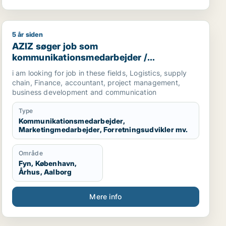
5 år siden
omichef
AZIZ søger job som kommunikationsmedarbejder / mark
AZIZ søger job som
kommunikationsmedarbejder /
marketingmedarbejder /
i am looking for job in these fields, Logistics, supply
forretningsudvikler /
chain, Finance, accountant, project management,
regnskabsmedarbejder / revisor
business development and communication
Type
Kommunikationsmedarbejder,
Marketingmedarbejder, Forretningsudvikler mv.
Område
Fyn, København,
Århus, Aalborg
Mere info