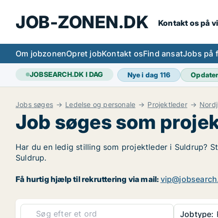
JOB-ZONEN.DK
Kontakt os på v
Om jobzonen
Opret job
Kontakt os
Find ansat
Jobs på 
JOBSEARCH.DK I DAG
Nye i dag
116
Opdate
Jobs søges
Ledelse og personale
Projektleder
Nordj
Job søges som projek
Har du en ledig stilling som projektleder i Suldrup? S
Suldrup.
Få hurtig hjælp til rekruttering via mail:
vip@jobsearch
Jobtype:
P