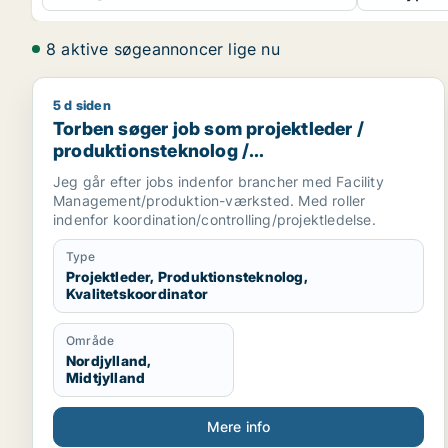
8 aktive søgeannoncer lige nu
5 d siden
Torben søger job som projektleder / produktionste
Torben søger job som projektleder /
produktionsteknolog /
kvalitetskoordinator
Jeg går efter jobs indenfor brancher med Facility
Management/produktion-værksted. Med roller
indenfor koordination/controlling/projektledelse.
Type
Projektleder, Produktionsteknolog,
Kvalitetskoordinator
Område
Nordjylland,
Midtjylland
Mere info