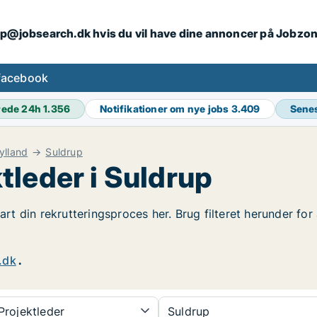
ip@jobsearch.dk hvis du vil have dine annoncer på Jobzo
facebook
rede 24h
1.356
Notifikationer om nye jobs
3.409
Sene
ylland
Suldrup
tleder i Suldrup
tart din rekrutteringsproces her. Brug filteret herunder fo
.dk
.
rojektleder
Suldrup