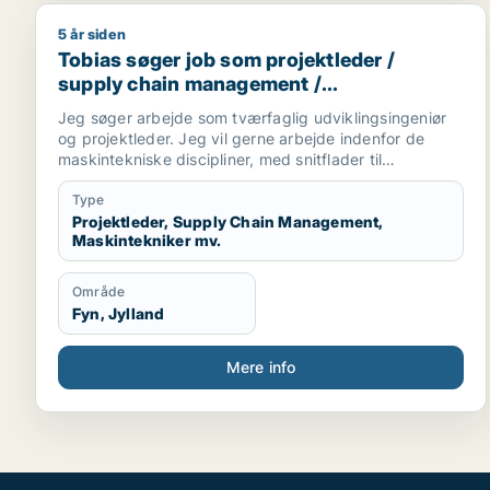
5 år siden
Tobias søger job som projektleder / supply chain 
Tobias søger job som projektleder /
supply chain management /
maskintekniker / maskiningeniør / forsker
Jeg søger arbejde som tværfaglig udviklingsingeniør
og projektleder. Jeg vil gerne arbejde indenfor de
maskintekniske discipliner, med snitflader til
mekatronik, automation, robotteknologi, energi og
indeklima og medica/Bioteknologi.
Type
Projektleder, Supply Chain Management,
Maskintekniker mv.
Område
Fyn, Jylland
Mere info