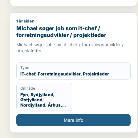
1 år siden
Michael søger job som it-chef / forretningsudvikler
Michael søger job som it-chef /
forretningsudvikler / projektleder
Michael søger job som it-chef / forretningsudvikler /
projektleder
Type
IT-chef, Forretningsudvikler, Projektleder
Område
Fyn, Sydjylland,
Østjylland,
Nordjylland, Århus,
Aalborg, Vestjylland,
Midtjylland
Mere info