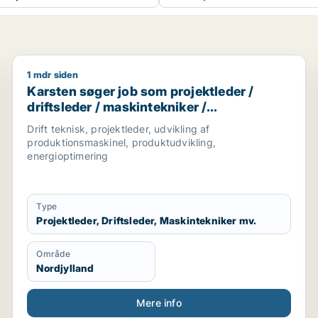
1 mdr siden
knolog / kvalitetskoordinator
Karsten søger job som projektleder / driftsleder / m
Karsten søger job som projektleder /
driftsleder / maskintekniker /
produktionsteknolog / produktionschef
Drift teknisk, projektleder, udvikling af
produktionsmaskinel, produktudvikling,
energioptimering
Type
Projektleder, Driftsleder, Maskintekniker mv.
Område
Nordjylland
Mere info