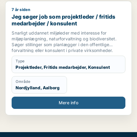
7 år siden
management / maskintekniker / maskiningeniør / forsker
Jeg søger job som projektleder / fritids medarbejder
Jeg søger job som projektleder / fritids
medarbejder / konsulent
Snarligt uddannet miljøleder med interesse for
miljøplanlægning, naturforvaltning og biodiversitet.
Søger stillinger som planlægger i den offentlige
forvaltning eller konsulent i private virksomheder.
Type
Projektleder, Fritids medarbejder, Konsulent
Område
Nordjylland, Aalborg
Mere info