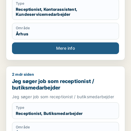
Type
Receptionist, Kontorassistent,
Kundeservicemedarbejder
Område
Århus
Mere info
2 mdr siden
Jeg søger job som receptionist / butiksmedarbejder
Jeg søger job som receptionist /
butiksmedarbejder
Jeg søger job som receptionist / butiksmedarbejder
Type
Receptionist, Butiksmedarbejder
Område