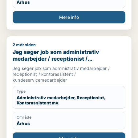
Århus
Mere info
2 mdr siden
Jeg søger job som administrativ medarbejder / receptionist
Jeg søger job som administrativ
medarbejder / receptionist /
kontorassistent /
Jeg søger job som administrativ medarbejder /
kundeservicemedarbejder
receptionist / kontorassistent /
kundeservicemedarbejder
Type
Administrativ medarbejder, Receptionist,
Kontorassistent mv.
Område
Århus