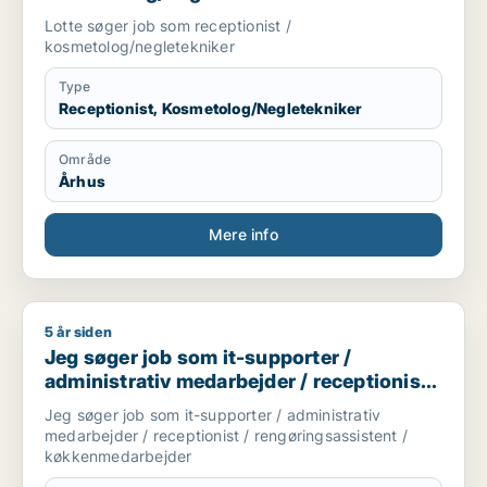
Lotte søger job som receptionist /
kosmetolog/negletekniker
Type
Receptionist, Kosmetolog/Negletekniker
Område
Århus
Mere info
5 år siden
Jeg søger job som it-supporter / administrativ medarbejder 
Jeg søger job som it-supporter /
administrativ medarbejder / receptionist /
rengøringsassistent /
Jeg søger job som it-supporter / administrativ
køkkenmedarbejder
medarbejder / receptionist / rengøringsassistent /
køkkenmedarbejder