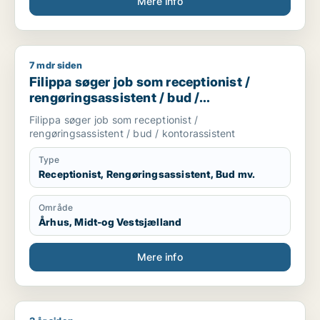
Mere info
7 mdr siden
Filippa søger job som receptionist / rengøringsassistent / bu
Filippa søger job som receptionist /
rengøringsassistent / bud /
kontorassistent
Filippa søger job som receptionist /
rengøringsassistent / bud / kontorassistent
Type
Receptionist, Rengøringsassistent, Bud mv.
Område
Århus, Midt-og Vestsjælland
Mere info