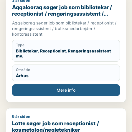
3 år siden
Aqqalooraq søger job som bibliotekar / receptionist / rengør
Aqqalooraq søger job som bibliotekar /
receptionist / rengøringsassistent /
butiksmedarbejder / kontorassistent
Aqqalooraq søger job som bibliotekar / receptionist /
rengøringsassistent / butiksmedarbejder /
kontorassistent
Type
Bibliotekar, Receptionist, Rengøringsassistent
mv.
Område
Århus
Mere info
5 år siden
Lotte søger job som receptionist / kosmetolog/negletekniker
Lotte søger job som receptionist /
kosmetolog/negletekniker