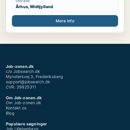
Område
Århus, Midtjylland
Mere info
Job-zonen.dk
c/o Jobsearch.dk
Mynstersvej 3, Frederiksberg
support@jobsearch.dk
CVR: 39925311
Om Job-zonen.dk
Om Job-zonen.dk
Kontakt os
Blog
Populære søgninger
Job i København