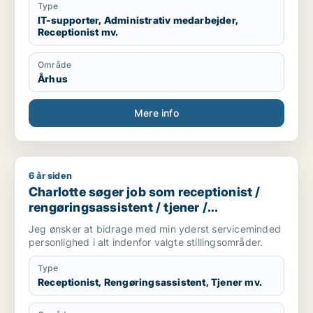
Type
IT-supporter, Administrativ medarbejder,
Receptionist mv.
Område
Århus
Mere info
6 år siden
Charlotte søger job som receptionist / rengøringsassistent 
Charlotte søger job som receptionist /
rengøringsassistent / tjener /
køkkenmedarbejder / cafémedarbejder
Jeg ønsker at bidrage med min yderst serviceminded
personlighed i alt indenfor valgte stillingsområder.
Type
Receptionist, Rengøringsassistent, Tjener mv.