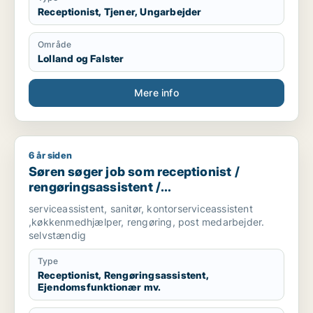
Receptionist, Tjener, Ungarbejder
Område
Lolland og Falster
Mere info
6 år siden
Søren søger job som receptionist / rengøringsassistent / e
Søren søger job som receptionist /
rengøringsassistent /
ejendomsfunktionær / bud /
serviceassistent, sanitør, kontorserviceassistent
køkkenmedarbejder
,køkkenmedhjælper, rengøring, post medarbejder.
selvstændig
Type
Receptionist, Rengøringsassistent,
Ejendomsfunktionær mv.