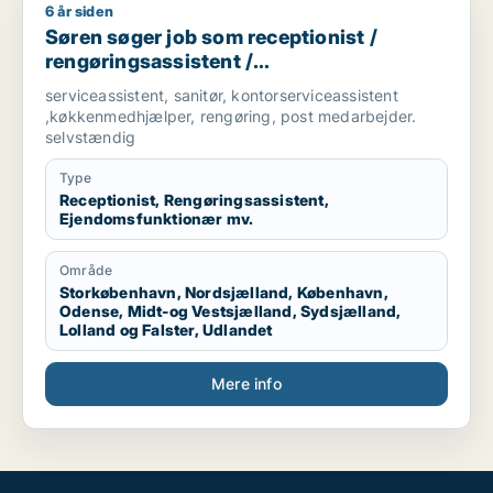
6 år siden
Søren søger job som receptionist / rengøringsassistent / e
Søren søger job som receptionist /
rengøringsassistent /
ejendomsfunktionær / bud /
serviceassistent, sanitør, kontorserviceassistent
køkkenmedarbejder
,køkkenmedhjælper, rengøring, post medarbejder.
selvstændig
Type
Receptionist, Rengøringsassistent,
Ejendomsfunktionær mv.
Område
Storkøbenhavn, Nordsjælland, København,
Odense, Midt-og Vestsjælland, Sydsjælland,
Lolland og Falster, Udlandet
Mere info