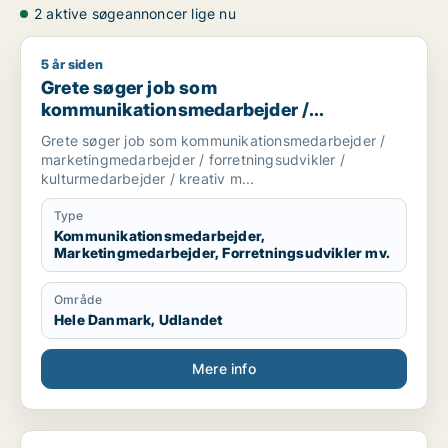
2 aktive søgeannoncer lige nu
5 år siden
Grete søger job som kommunikationsmedarbejder / marketing
Grete søger job som
kommunikationsmedarbejder /
marketingmedarbejder /
Grete søger job som kommunikationsmedarbejder /
forretningsudvikler / kulturmedarbejder /
marketingmedarbejder / forretningsudvikler /
kreativ medarbejder
kulturmedarbejder / kreativ m...
Type
Kommunikationsmedarbejder,
Marketingmedarbejder, Forretningsudvikler mv.
Område
Hele Danmark, Udlandet
Mere info