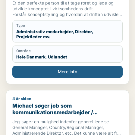
driftsleder / afdelingsleder
Er den perfekte person til at tage roret og lede og
udvikle konceptet i virksomhedens drift.
Forstår konceptstyring og hvordan at driften udvikles
fra start til slut...
Har i brug for den som den som kan se hvordan i skal
Type
komme i gang og styre udviklingen med rolig hånd....
Administrativ medarbejder, Direktør,
Projektleder mv.
så har i fundet en løsning med mig......
Område
Hele Danmark, Udlandet
Mere info
4 år siden
Michael søger job som kommunikationsmedarbejder / marketi
Michael søger job som
kommunikationsmedarbejder /
marketingmedarbejder / sælger /
Jeg søger en mulighed indenfor generel ledelse -
forretningsudvikler / kulturmedarbejder
General Manager, Country/Regional Manager,
Administrerende Direktør, etc. Det kunne være alt fra