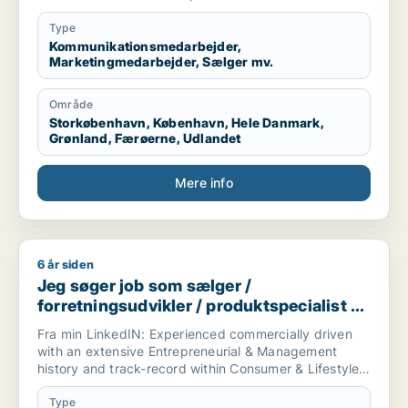
en startup virksomhed til et etableret selskab.
Type
Branchen er i udgangspunktet mindre vigtig for mig,
Kommunikationsmedarbejder,
Marketingmedarbejder, Sælger mv.
så længe at virksomheden har et godt produkt og
gode værdier.
Område
Jeg er selv af natur en pragmatisk, menneskelig og
Storkøbenhavn, København, Hele Danmark,
omstillingsparat leder, som ynder at se på helheden
Grønland, Færøerne, Udlandet
og de store træk, men med et stærkt fokus på
bundlinien.
Mere info
6 år siden
Jeg søger job som sælger / forretningsudvikler / produktspeci
Jeg søger job som sælger /
forretningsudvikler / produktspecialist /
direktør / projektleder
Fra min LinkedIN: Experienced commercially driven
with an extensive Entrepreneurial & Management
history and track-record within Consumer & Lifestyle
Electronics. Strong overall worldwide network in the
industry from both manufacturing and sales partners.
Type