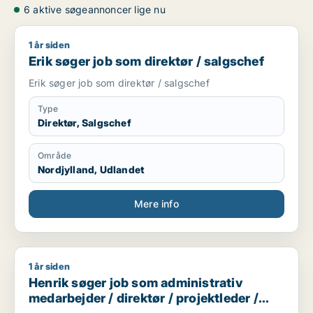
6 aktive søgeannoncer lige nu
1 år siden
Erik søger job som direktør / salgschef
Erik søger job som direktør / salgschef
Erik søger job som direktør / salgschef
Type
Direktør, Salgschef
Område
Nordjylland, Udlandet
Mere info
1 år siden
Henrik søger job som administrativ medarbejder / direktør / p
Henrik søger job som administrativ
medarbejder / direktør / projektleder /