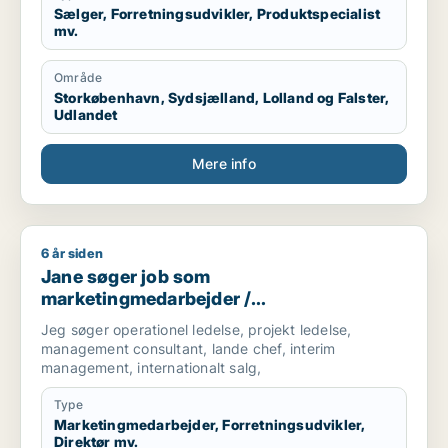
Professional skilled in Product Development,
Sælger, Forretningsudvikler, Produktspecialist
mv.
Sourcing, Manufacturing in Asia, Category
Management, Brand Management, Marketing
Management, E-commerce, International Business,
Område
and Go-to-market Strategy. Just bring it on!...
Storkøbenhavn, Sydsjælland, Lolland og Falster,
Udlandet
Mere info
6 år siden
Jane søger job som marketingmedarbejder / forretningsudvikle
Jane søger job som
marketingmedarbejder /
forretningsudvikler / direktør /
Jeg søger operationel ledelse, projekt ledelse,
projektleder / driftsleder
management consultant, lande chef, interim
management, internationalt salg,
Type
Marketingmedarbejder, Forretningsudvikler,
Direktør mv.