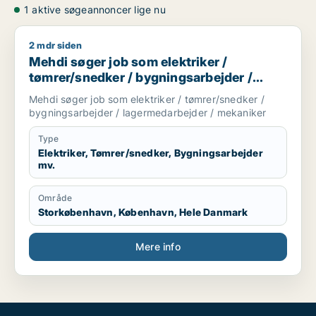
1 aktive søgeannoncer lige nu
2 mdr siden
Mehdi søger job som elektriker / tømrer/snedker / bygnings
Mehdi søger job som elektriker /
tømrer/snedker / bygningsarbejder /
lagermedarbejder / mekaniker
Mehdi søger job som elektriker / tømrer/snedker /
bygningsarbejder / lagermedarbejder / mekaniker
Type
Elektriker, Tømrer/snedker, Bygningsarbejder
mv.
Område
Storkøbenhavn, København, Hele Danmark
Mere info