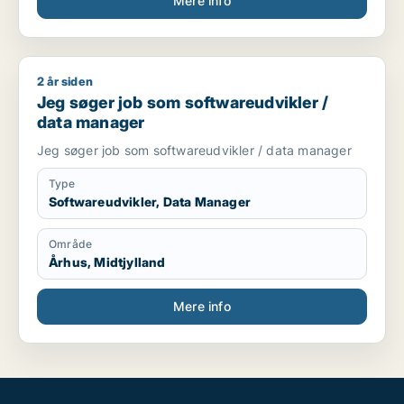
Mere info
2 år siden
Jeg søger job som softwareudvikler / data manager
Jeg søger job som softwareudvikler /
data manager
Jeg søger job som softwareudvikler / data manager
Type
Softwareudvikler, Data Manager
Område
Århus, Midtjylland
Mere info