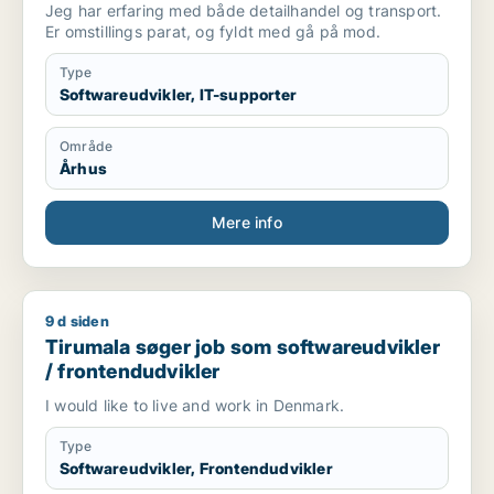
Jeg har erfaring med både detailhandel og transport.
Er omstillings parat, og fyldt med gå på mod.
Type
Softwareudvikler, IT-supporter
Område
Århus
Mere info
9 d siden
Tirumala søger job som softwareudvikler / frontendudvikler
Tirumala søger job som softwareudvikler
/ frontendudvikler
I would like to live and work in Denmark.
Type
Softwareudvikler, Frontendudvikler