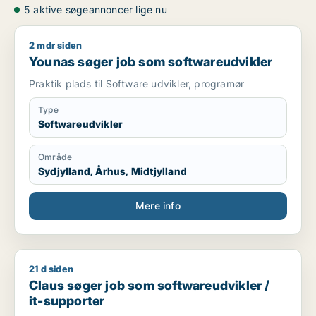
5 aktive søgeannoncer lige nu
2 mdr siden
Younas søger job som softwareudvikler
Younas søger job som softwareudvikler
Praktik plads til Software udvikler, programør
Type
Softwareudvikler
Område
Sydjylland, Århus, Midtjylland
Mere info
21 d siden
Claus søger job som softwareudvikler / it-supporter
Claus søger job som softwareudvikler /
it-supporter