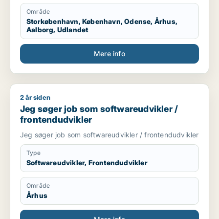
Område
Storkøbenhavn, København, Odense, Århus,
Aalborg, Udlandet
Mere info
2 år siden
Jeg søger job som softwareudvikler / frontendudvikler
Jeg søger job som softwareudvikler /
frontendudvikler
Jeg søger job som softwareudvikler / frontendudvikler
Type
Softwareudvikler, Frontendudvikler
Område
Århus