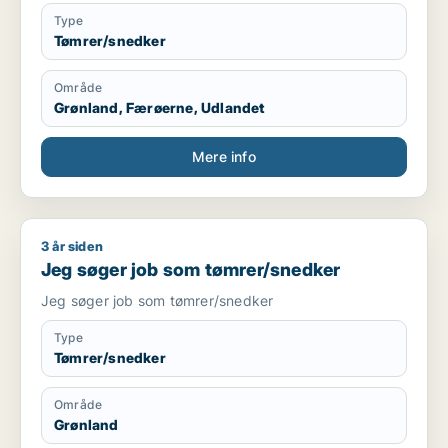
Type
Tømrer/snedker
Område
Grønland, Færøerne, Udlandet
Mere info
3 år siden
Jeg søger job som tømrer/snedker
Jeg søger job som tømrer/snedker
Jeg søger job som tømrer/snedker
Type
Tømrer/snedker
Område
Grønland