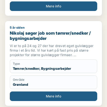
Mere info
5 år siden
Nikolaj søger job som tømrer/snedker / bygningsarbejder
Nikolaj søger job som tømrer/snedker /
bygningsarbejder
Vi er to på 24 og 27 der har drevet eget gulvlægger
firma i et års tid. Vi har kørt på fast pris på større
projekter for større gulvlægger firmaer.
Speciale er vinyl og linoleum, men vi laver selvfølglig
alt.
Type
Tømrer/snedker, Bygningsarbejder
Område
Grønland
Mere info