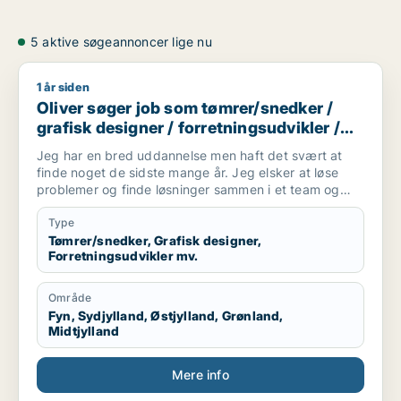
5 aktive søgeannoncer lige nu
1 år siden
Oliver søger job som tømrer/snedker / grafisk designer / forr
Oliver søger job som tømrer/snedker /
grafisk designer / forretningsudvikler /
kreativ medarbejder / driftsleder
Jeg har en bred uddannelse men haft det svært at
finde noget de sidste mange år. Jeg elsker at løse
problemer og finde løsninger sammen i et team og
alene.
Jeg er akademisk men også hands on (ingeniør og
Type
snedker). Jeg har laved forskellige tømre arbejde
Tømrer/snedker, Grafisk designer,
Forretningsudvikler mv.
privat, arbejder forskellige produktions virksomheder,
kan bruge mine hænder, læse og laver tekniske
tegninger. Godt til at skitsere ideer, visualiserer,
Område
kommunikation i 7 sproget. Elsker at hjælpe og lede
Fyn, Sydjylland, Østjylland, Grønland,
mennesker. Innovation eller prototype udvikling fra
Midtjylland
Idee til produktion er interessant hvor man også skal
bruger sine hænder. Nye tekknologier some AI/KI.
Mere info
Internationale virksomheder.