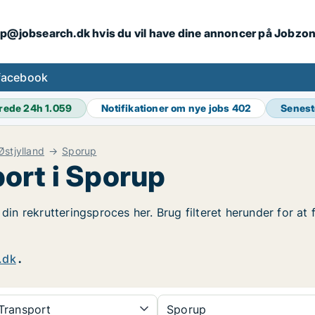
ip@jobsearch.dk hvis du vil have dine annoncer på Jobzo
facebook
rede 24h
1.059
Notifikationer om nye jobs
402
Senest
Østjylland
Sporup
ort i Sporup
 din rekrutteringsproces her. Brug filteret herunder for at
.dk
.
Transport
Sporup