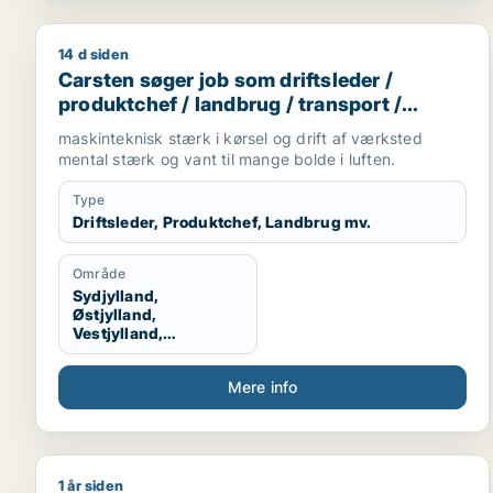
14 d siden
Carsten søger job som driftsleder / produktchef / 
Carsten søger job som driftsleder /
produktchef / landbrug / transport /
chauffør
maskinteknisk stærk i kørsel og drift af værksted
mental stærk og vant til mange bolde i luften.
Type
Driftsleder, Produktchef, Landbrug mv.
Område
Sydjylland,
Østjylland,
Vestjylland,
Midtjylland
Mere info
1 år siden
Mohsen søger job som byggeleder / bygningsingeni