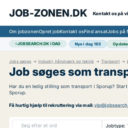
JOB-ZONEN.DK
Kontakt os på v
Om jobzonen
Opret job
Kontakt os
Find ansat
Jobs på 
JOBSEARCH.DK I DAG
Nye i dag
163
Opdate
Jobs søges
Industri, håndværk og teknik
Transport
Job søges som transp
Har du en ledig stilling som transport i Sporup? Start
Sporup.
Få hurtig hjælp til rekruttering via mail:
vip@jobsearch
Jobtype: