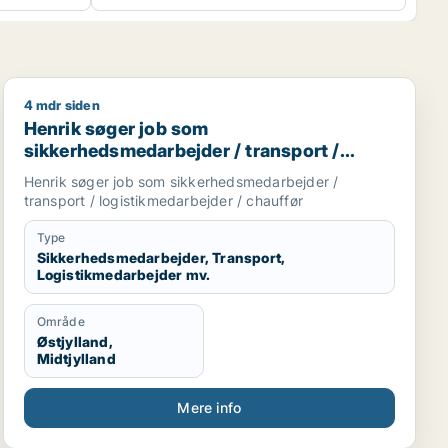
4 mdr siden
 konsulent
Henrik søger job som sikkerhedsmedarbejder / transpor
Henrik søger job som
sikkerhedsmedarbejder / transport /
logistikmedarbejder / chauffør
Henrik søger job som sikkerhedsmedarbejder /
transport / logistikmedarbejder / chauffør
Type
Sikkerhedsmedarbejder, Transport,
Logistikmedarbejder mv.
Område
Østjylland,
Midtjylland
Mere info