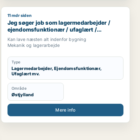
11 mdr siden
ansport
Jeg søger job som lagermedarbejder / ejendomsfunktio
Jeg søger job som lagermedarbejder /
ejendomsfunktionær / ufaglært /
transport / chauffør
Kan lave næsten alt indenfor bygning
Mekanik og lagerarbejde
Type
Lagermedarbejder, Ejendomsfunktionær,
Ufaglært mv.
Område
Østjylland
Mere info
asser / naturmedarbejder / ufaglært