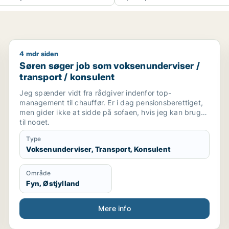
4 mdr siden
Søren søger job som voksenunderviser / transport /
Søren søger job som voksenunderviser /
transport / konsulent
Jeg spænder vidt fra rådgiver indenfor top-
management til chauffør. Er i dag pensionsberettiget,
men gider ikke at sidde på sofaen, hvis jeg kan bruges
til noget.
Type
Voksenunderviser, Transport, Konsulent
Område
Fyn, Østjylland
Mere info