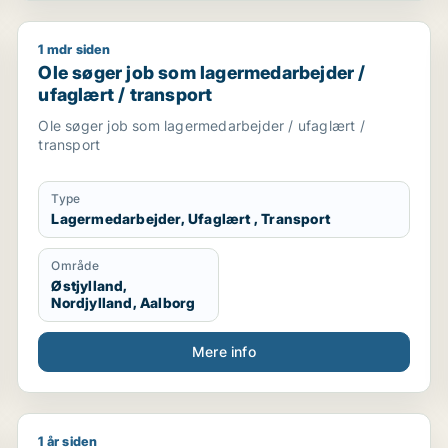
1 mdr siden
landbrug / transport / chauffør
Ole søger job som lagermedarbejder / ufaglært / tr
Ole søger job som lagermedarbejder /
ufaglært / transport
Ole søger job som lagermedarbejder / ufaglært /
transport
Type
Lagermedarbejder, Ufaglært , Transport
Område
Østjylland,
Nordjylland, Aalborg
Mere info
1 år siden
ør / naturmedarbejder / ufaglært / produktionsteknolog
John søger job som lagermedarbejder / bud / børnep