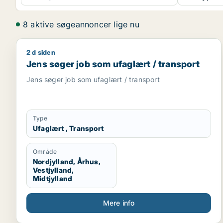
8 aktive søgeannoncer lige nu
2 d siden
Jens søger job som ufaglært / transport
Jens søger job som ufaglært / transport
Jens søger job som ufaglært / transport
Type
Ufaglært , Transport
Område
Nordjylland, Århus,
Vestjylland,
Midtjylland
Mere info