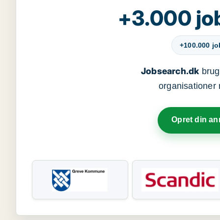
+3.000 jo
+100.000 j
Jobsearch.dk
bruge
organisationer 
Opret din a