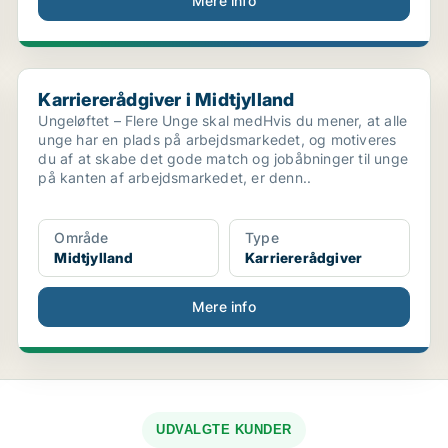
Mere info
..
Karriererådgiver i Midtjylland
Karriererådgiver i Midtjylland
Ungeløftet – Flere Unge skal medHvis du mener, at alle
unge har en plads på arbejdsmarkedet, og motiveres
du af at skabe det gode match og jobåbninger til unge
på kanten af arbejdsmarkedet, er denn..
Område
Type
Midtjylland
Karriererådgiver
Mere info
UDVALGTE KUNDER