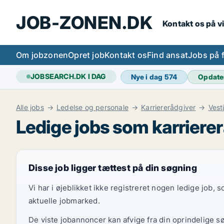
JOB-ZONEN.DK
Kontakt os på v
Om jobzonen
Opret job
Kontakt os
Find ansat
Jobs på 
JOBSEARCH.DK I DAG
Nye i dag
574
Opdate
Alle jobs
Ledelse og personale
Karriererådgiver
Vest
Ledige jobs som karrierer
Disse job ligger tættest på din søgning
Vi har i øjeblikket ikke registreret nogen ledige job,
aktuelle jobmarked.
De viste jobannoncer kan afvige fra din oprindelige s