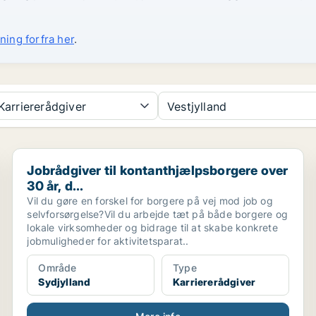
ning forfra her
.
arriererådgiver
Vestjylland
.
Jobrådgiver til kontanthjælpsborgere over 30 år, d...
Jobrådgiver til kontanthjælpsborgere over
30 år, d...
Vil du gøre en forskel for borgere på vej mod job og
selvforsørgelse?Vil du arbejde tæt på både borgere og
lokale virksomheder og bidrage til at skabe konkrete
jobmuligheder for aktivitetsparat..
Område
Type
Sydjylland
Karriererådgiver