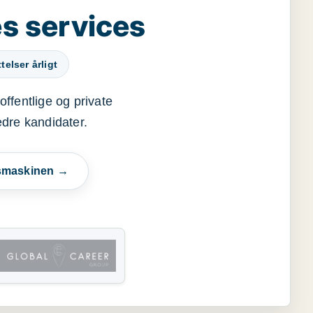
s services
elser årligt
offentlige og private
edre kandidater.
esmaskinen →