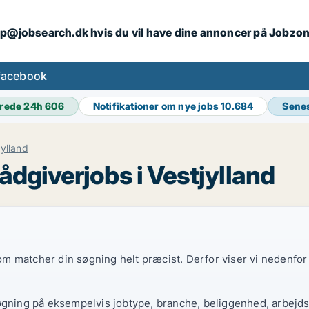
ip@jobsearch.dk hvis du vil have dine annoncer på Jobzo
facebook
rede 24h
606
Notifikationer om nye jobs
10.684
Sene
jylland
ådgiverjobs i Vestjylland
 som matcher din søgning helt præcist. Derfor viser vi nedenfo
øgning på eksempelvis jobtype, branche, beliggenhed, arbejdst