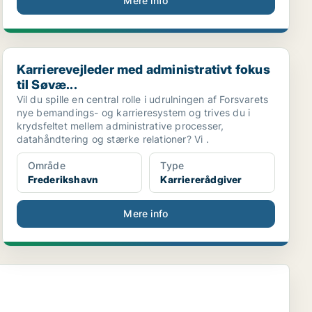
Mere info
Karrierevejleder med administrativt fokus til Søvæ...
Karrierevejleder med administrativt fokus
til Søvæ...
Vil du spille en central rolle i udrulningen af Forsvarets
nye bemandings- og karrieresystem og trives du i
krydsfeltet mellem administrative processer,
datahåndtering og stærke relationer? Vi .
Område
Type
Frederikshavn
Karriererådgiver
Mere info