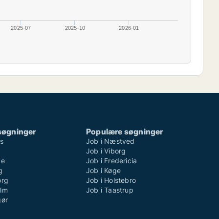
2025-07
2025-10
2026-01
søgninger
Populære søgninger
ns
Job i Næstved
Job i Viborg
de
Job i Fredericia
g
Job i Køge
org
Job i Holstebro
olm
Job i Taastrup
gør