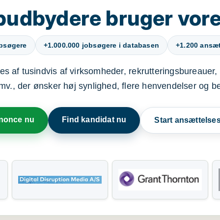
budbydere bruger vore
obsøgere
+1.000.000 jobsøgere i databasen
+1.200 ansætt
s af tusindvis af virksomheder, rekrutteringsbureauer, 
mv., der ønsker høj synlighed, flere henvendelser og b
nnonce nu
Find kandidat nu
Start ansættels