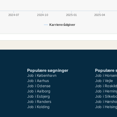
2024-07
2024-10
2025-01
2025-04
Karriererådgiver
Populære søgninger
Populære 
Job i København
Job i Horse
Job i Aarhus
Job i Vejle
Job i Odense
Job i Roskil
Job i Aalborg
Job i Hernin
Job i Esbjerg
Job i Silkeb
Job i Randers
Job i Hørsh
Job i Kolding
Job i Helsin