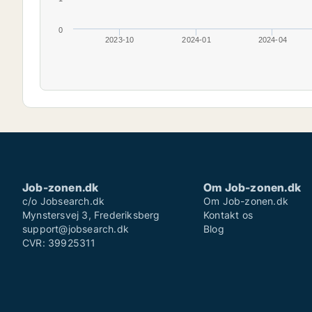
0
2023-10
2024-01
2024-04
Job-zonen.dk
Om Job-zonen.dk
c/o Jobsearch.dk
Om Job-zonen.dk
Mynstersvej 3, Frederiksberg
Kontakt os
support@jobsearch.dk
Blog
CVR: 39925311