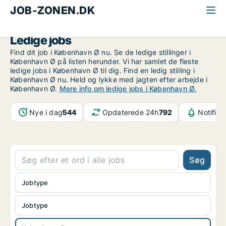
JOB-ZONEN.DK
Alle jobs
København
København Ø
Ledige jobs
Find dit job i København Ø nu. Se de ledige stillinger i
København Ø på listen herunder. Vi har samlet de fleste
ledige jobs i København Ø til dig. Find en ledig stilling i
København Ø nu. Held og lykke med jagten efter arbejde i
København Ø.
Mere info om ledige jobs i København Ø.
Nye i dag
544
Opdaterede 24h
792
Notifika
Søg
Jobtype
Jobtype