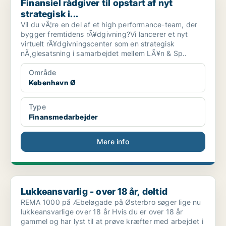
Finansiel rådgiver til opstart af nyt
strategisk i...
Vil du vÃ¦re en del af et high performance-team, der
bygger fremtidens rÃ¥dgivning?Vi lancerer et nyt
virtuelt rÃ¥dgivningscenter som en strategisk
nÃ¸glesatsning i samarbejdet mellem LÃ¥n & Sp..
Område
København Ø
Type
Finansmedarbejder
Mere info
Lukkeansvarlig - over 18 år, deltid
Lukkeansvarlig - over 18 år, deltid
REMA 1000 på Æbeløgade på Østerbro søger lige nu
lukkeansvarlige over 18 år Hvis du er over 18 år
gammel og har lyst til at prøve kræfter med arbejdet i