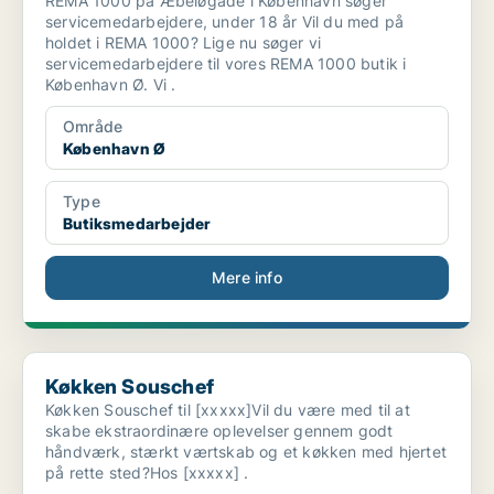
REMA 1000 på Æbeløgade i København søger
servicemedarbejdere, under 18 år Vil du med på
holdet i REMA 1000? Lige nu søger vi
servicemedarbejdere til vores REMA 1000 butik i
København Ø. Vi .
Område
København Ø
Type
Butiksmedarbejder
Mere info
Køkken Souschef
Køkken Souschef
Køkken Souschef til [xxxxx]Vil du være med til at
skabe ekstraordinære oplevelser gennem godt
håndværk, stærkt værtskab og et køkken med hjertet
på rette sted?Hos [xxxxx] .