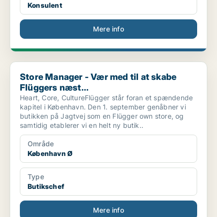
Konsulent
Mere info
Store Manager - Vær med til at skabe Flüggers næst...
Store Manager - Vær med til at skabe
Flüggers næst...
Heart, Core, CultureFlügger står foran et spændende
kapitel i København. Den 1. september genåbner vi
butikken på Jagtvej som en Flügger own store, og
samtidig etablerer vi en helt ny butik..
Område
København Ø
Type
Butikschef
Mere info