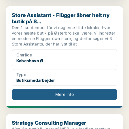
Store Assistant - Flügger åbner helt ny butik på S...
Store Assistant - Flügger åbner helt ny
butik på S...
Den 1. september får vi nøglerne til de lokaler, hvor
vores næste butik på Østerbro skal være. Vi indretter
en moderne Flügger own store, og derfor søger vi 3
Store Assistants, der har lyst til at .
Område
København Ø
Type
Butiksmedarbejder
Mere info
Strategy Consulting Manager
Strategy Consulting Manager
Who We AreVML, part of WPP, is a leading creative