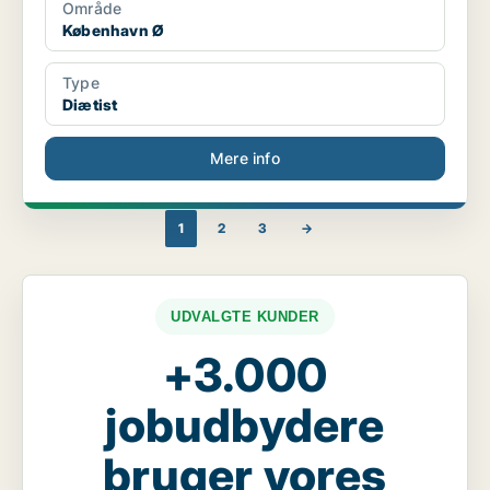
Område
København Ø
Type
Diætist
Mere info
1
2
3
→
UDVALGTE KUNDER
+3.000
jobudbydere
bruger vores