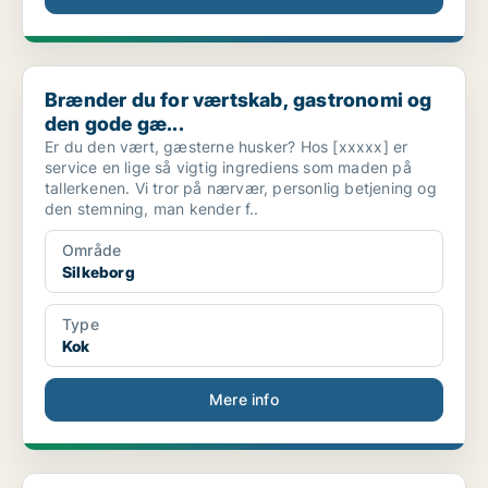
Brænder du for værtskab, gastronomi og den gode gæ...
Brænder du for værtskab, gastronomi og
den gode gæ...
Er du den vært, gæsterne husker? Hos [xxxxx] er
service en lige så vigtig ingrediens som maden på
tallerkenen. Vi tror på nærvær, personlig betjening og
den stemning, man kender f..
Område
Silkeborg
Type
Kok
Mere info
Kok med passion for det franske køkken? Bliv en de...