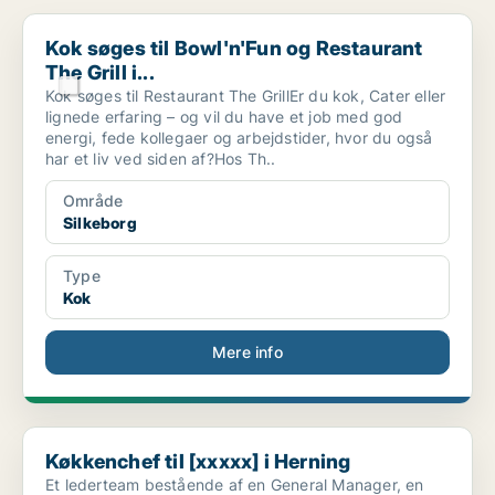
Kok søges til Bowl'n'Fun og Restaurant The Grill i...
Kok søges til Bowl'n'Fun og Restaurant
The Grill i...
Kok søges til Restaurant The GrillEr du kok, Cater eller
lignede erfaring – og vil du have et job med god
energi, fede kollegaer og arbejdstider, hvor du også
har et liv ved siden af?Hos Th..
Område
Silkeborg
Type
Kok
Mere info
Køkkenchef til [xxxxx] i Herning
Køkkenchef til [xxxxx] i Herning
Et lederteam bestående af en General Manager, en