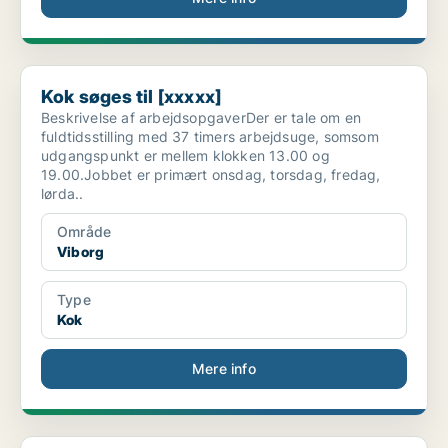
Kok søges til [xxxxx]
Kok søges til [xxxxx]
Beskrivelse af arbejdsopgaverDer er tale om en
fuldtidsstilling med 37 timers arbejdsuge, somsom
udgangspunkt er mellem klokken 13.00 og
19.00.Jobbet er primært onsdag, torsdag, fredag,
lørda..
Område
Viborg
Type
Kok
Mere info
Kok i Midtjylland