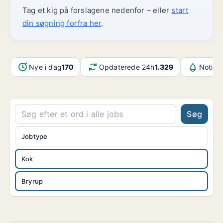
Tag et kig på forslagene nedenfor – eller
start
din søgning forfra her
.
Nye i dag
170
Opdaterede 24h
1.329
Notifik
Søg
Jobtype
Kok
Bryrup