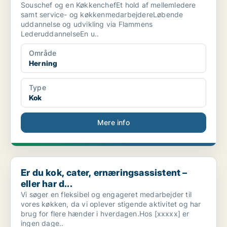
Souschef og en KøkkenchefEt hold af mellemledere
samt service- og køkkenmedarbejdereLøbende
uddannelse og udvikling via Flammens
LederuddannelseEn u..
Område
Herning
Type
Kok
Mere info
Er du kok, cater, ernæringsassistent – eller har d...
Er du kok, cater, ernæringsassistent –
eller har d...
Vi søger en fleksibel og engageret medarbejder til
vores køkken, da vi oplever stigende aktivitet og har
brug for flere hænder i hverdagen.Hos [xxxxx] er
ingen dage..