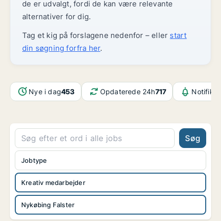
de er udvalgt, fordi de kan være relevante
alternativer for dig.
Tag et kig på forslagene nedenfor – eller
start
din søgning forfra her
.
Nye i dag
453
Opdaterede 24h
717
Notifika
Søg
Jobtype
Kreativ medarbejder
Nykøbing Falster