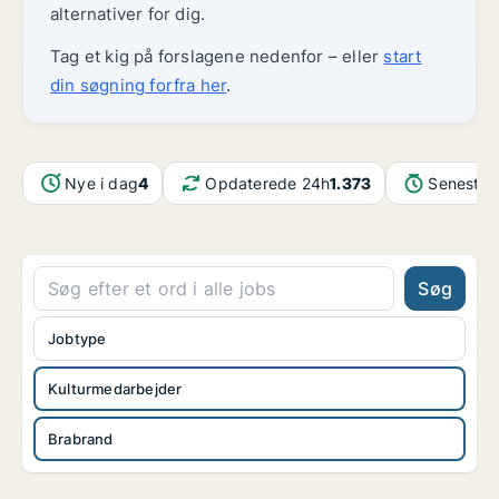
alternativer for dig.
Tag et kig på forslagene nedenfor – eller
start
din søgning forfra her
.
Nye i dag
4
Opdaterede 24h
1.373
Seneste 
Søg
Jobtype
Kulturmedarbejder
Brabrand