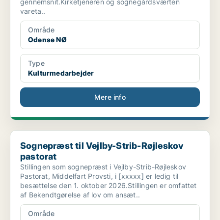
gennemsnit.Kirketjeneren og sognegårdsværten
vareta..
Område
Odense NØ
Type
Kulturmedarbejder
Mere info
Sognepræst til Vejlby-Strib-Røjleskov pastorat
Sognepræst til Vejlby-Strib-Røjleskov
pastorat
Stillingen som sognepræst i Vejlby-Strib-Røjleskov
Pastorat, Middelfart Provsti, i [xxxxx] er ledig til
besættelse den 1. oktober 2026.Stillingen er omfattet
af Bekendtgørelse af lov om ansæt..
Område