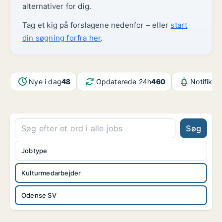
alternativer for dig.
Tag et kig på forslagene nedenfor – eller
start
din søgning forfra her
.
Nye i dag
48
Opdaterede 24h
460
Notifikat
Søg
Jobtype
Kulturmedarbejder
Odense SV