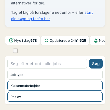
alternativer for dig.
Tag et kig på forslagene nedenfor – eller
start
din søgning forfra her
.
Nye i dag
578
Opdaterede 24h
1.525
Notifi
Søg
Jobtype
Kulturmedarbejder
Roslev