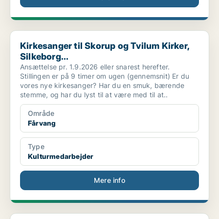
Kirkesanger til Skorup og Tvilum Kirker, Silkeborg...
Kirkesanger til Skorup og Tvilum Kirker,
Silkeborg...
Ansættelse pr. 1.9.2026 eller snarest herefter.
Stillingen er på 9 timer om ugen (gennemsnit) Er du
vores nye kirkesanger? Har du en smuk, bærende
stemme, og har du lyst til at være med til at..
Område
Fårvang
Type
Kulturmedarbejder
Mere info
Sognepræst (OA) i Løgstør og Omegns Pastorat, Vest...