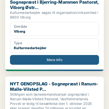
Sognepræst i Bjerring-Mammen Pastorat,
Viborg Østr...
Kulturmedarbejder søges til organisation/virksomhed i
8800 Viborg
Område
Viborg
Type
Kulturmedarbejder
Mere info
NYT GENOPSLAG - Sognepræst i Ranum-Malle-Vilsted P...
NYT GENOPSLAG - Sognepræst i Ranum-
Malle-Vilsted P...
Stillingen som tjenestemandsansat sognepræst i
Ranum-Malle-Vilsted Pastorat, Vesthimmerlands
Provsti er ledig til besættelse den 1. oktober 2026
eller snarest derefter.Til stillingen er knyttet en .