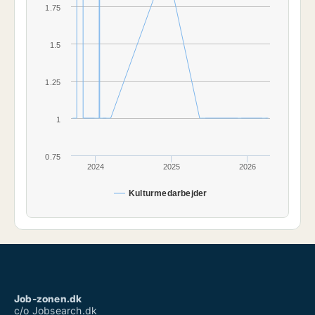
1.75
1.5
1.25
1
0.75
2024
2025
2026
Kulturmedarbejder
Job-zonen.dk
c/o Jobsearch.dk