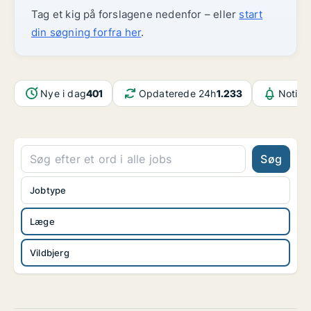
Tag et kig på forslagene nedenfor – eller
start
din søgning forfra her
.
Nye i dag
401
Opdaterede 24h
1.233
Notifi
Søg
Jobtype
Læge
Vildbjerg