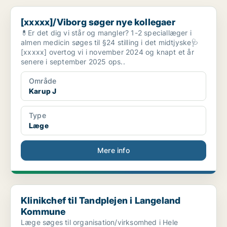
[xxxxx]/Viborg søger nye kollegaer
[xxxxx]/Viborg søger nye kollegaer
💊Er det dig vi står og mangler? 1-2 speciallæger i
almen medicin søges til §24 stilling i det midtjyske🩺
[xxxxx] overtog vi i november 2024 og knapt et år
senere i september 2025 ops..
Område
Karup J
Type
Læge
Mere info
Klinikchef til Tandplejen i Langeland Kommune
Klinikchef til Tandplejen i Langeland
Kommune
Læge søges til organisation/virksomhed i Hele