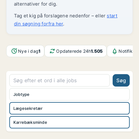
alternativer for dig.
Tag et kig på forslagene nedenfor – eller
start
din søgning forfra her
.
Nye i dag
1
Opdaterede 24h
1.505
Notifikat
Søg
Jobtype
Lægesekretær
Karrebæksminde