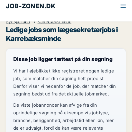
JOB-ZONEN.DK
Alle jobs
Sundhed og forskning
Lægesekretær
Sydsjælland
Karrebæksminde
Ledige jobs som lægesekretærjobs i
Karrebæksminde
Disse job ligger tættest på din søgning
Vi har i øjeblikket ikke registreret nogen ledige
job, som matcher din søgning helt præcist.
Derfor viser vi nedenfor de job, der matcher din
søgning bedst ud fra det aktuelle jobmarked.
De viste jobannoncer kan afvige fra din
oprindelige søgning på eksempelvis jobtype,
branche, beliggenhed, arbejdstid eller løn, men
de er udvalgt, fordi de kan være relevante