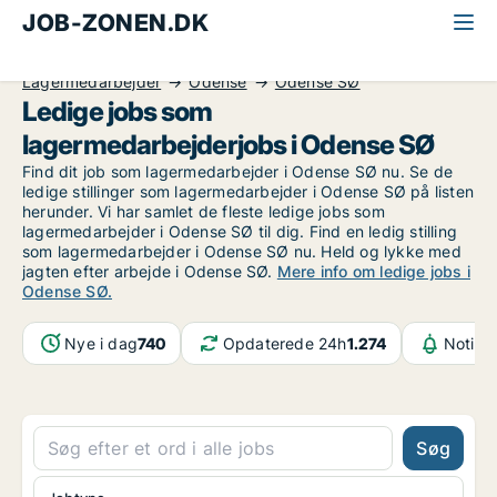
JOB-ZONEN.DK
Alle jobs
Industri, håndværk og teknik
Lagermedarbejder
Odense
Odense SØ
Ledige jobs som
lagermedarbejderjobs i Odense SØ
Find dit job som lagermedarbejder i Odense SØ nu. Se de
ledige stillinger som lagermedarbejder i Odense SØ på listen
herunder. Vi har samlet de fleste ledige jobs som
lagermedarbejder i Odense SØ til dig. Find en ledig stilling
som lagermedarbejder i Odense SØ nu. Held og lykke med
jagten efter arbejde i Odense SØ.
Mere info om ledige jobs i
Odense SØ.
Nye i dag
740
Opdaterede 24h
1.274
Notifik
Søg