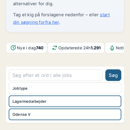
alternativer for dig.
Tag et kig på forslagene nedenfor – eller
start
din søgning forfra her
.
Nye i dag
740
Opdaterede 24h
1.291
Notifik
Søg
Jobtype
Lagermedarbejder
Odense V