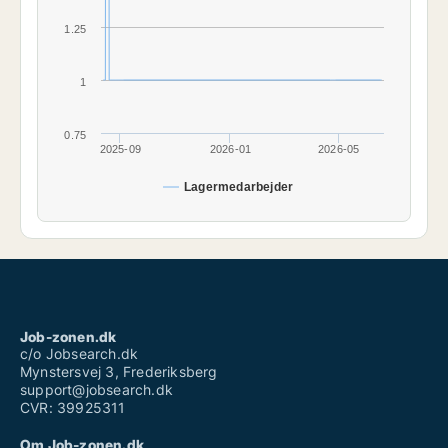
1.25
1
0.75
2025-09
2026-01
2026-05
Lagermedarbejder
Job-zonen.dk
c/o Jobsearch.dk
Mynstersvej 3, Frederiksberg
support@jobsearch.dk
CVR: 39925311
Om Job-zonen.dk