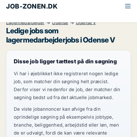
JOB-ZONEN.DK
Alle jobs
Industri, håndværk og teknik
Lagermedarbejder
Odense
Odense V
Ledige jobs som
lagermedarbejderjobs i Odense V
Disse job ligger tættest på din søgning
Vi har i øjeblikket ikke registreret nogen ledige
job, som matcher din søgning helt præcist.
Derfor viser vi nedenfor de job, der matcher din
søgning bedst ud fra det aktuelle jobmarked.
De viste jobannoncer kan afvige fra din
oprindelige søgning på eksempelvis jobtype,
branche, beliggenhed, arbejdstid eller løn, men
de er udvalgt, fordi de kan være relevante