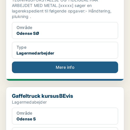
ARBEJDET MED METAL.[xxxxx] søger en
lagerekspedient til følgende opgaver:- Håndtering,
plukning .
Område
Odense SØ
Type
Lagermedarbejder
Mere info
Gaffeltruck kursusBEvis
Gaffeltruck kursusBEvis
Lagermedabejder
Område
Odense S