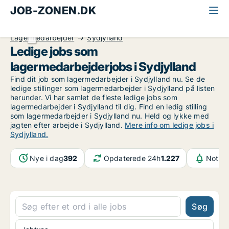
JOB-ZONEN.DK
Alle jobs
Industri, håndværk og teknik
Lagermedarbejder
Sydjylland
Ledige jobs som
lagermedarbejderjobs i Sydjylland
Find dit job som lagermedarbejder i Sydjylland nu. Se de
ledige stillinger som lagermedarbejder i Sydjylland på listen
herunder. Vi har samlet de fleste ledige jobs som
lagermedarbejder i Sydjylland til dig. Find en ledig stilling
som lagermedarbejder i Sydjylland nu. Held og lykke med
jagten efter arbejde i Sydjylland.
Mere info om ledige jobs i
Sydjylland.
Nye i dag
392
Opdaterede 24h
1.227
Notifi
Søg