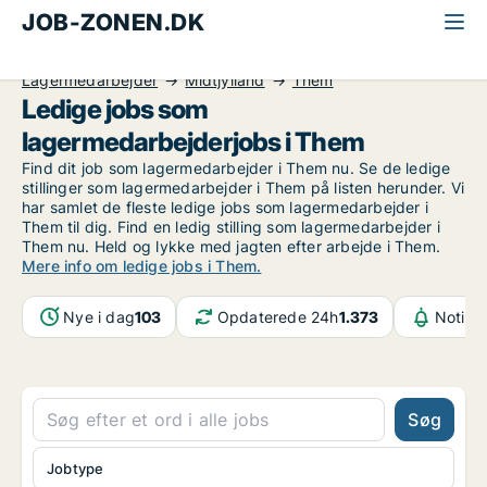
JOB-ZONEN.DK
Alle jobs
Industri, håndværk og teknik
Lagermedarbejder
Midtjylland
Them
Ledige jobs som
lagermedarbejderjobs i Them
Find dit job som lagermedarbejder i Them nu. Se de ledige
stillinger som lagermedarbejder i Them på listen herunder. Vi
har samlet de fleste ledige jobs som lagermedarbejder i
Them til dig. Find en ledig stilling som lagermedarbejder i
Them nu. Held og lykke med jagten efter arbejde i Them.
Mere info om ledige jobs i Them.
Nye i dag
103
Opdaterede 24h
1.373
Notifik
Søg
Jobtype