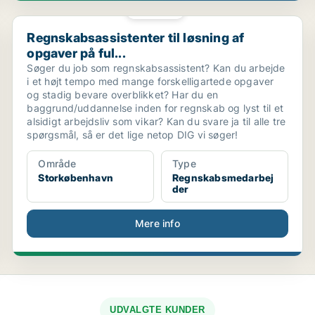
PLATIN
Regnskabsassistenter til løsning af opgaver på ful...
Regnskabsassistenter til løsning af
opgaver på ful...
Søger du job som regnskabsassistent? Kan du arbejde
i et højt tempo med mange forskelligartede opgaver
og stadig bevare overblikket? Har du en
baggrund/uddannelse inden for regnskab og lyst til et
alsidigt arbejdsliv som vikar? Kan du svare ja til alle tre
spørgsmål, så er det lige netop DIG vi søger!
Område
Type
Storkøbenhavn
Regnskabsmedarbej
der
Mere info
UDVALGTE KUNDER