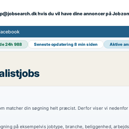
ip@jobsearch.dk hvis du vil have dine annoncer på Jobzo
facebook
de 24h
988
Seneste opdatering
8 min siden
Aktive a
alistjobs
 som matcher din søgning helt præcist. Derfor viser vi nedenfo
øgning på eksempelvis jobtype, branche, beliggenhed, arbejdst