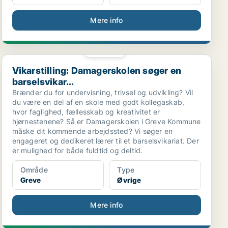
Mere info
PLATIN
Vikarstilling: Damagerskolen søger en barselsvikar...
Vikarstilling: Damagerskolen søger en
barselsvikar...
Brænder du for undervisning, trivsel og udvikling? Vil
du være en del af en skole med godt kollegaskab,
hvor faglighed, fællesskab og kreativitet er
hjørnestenene? Så er Damagerskolen i Greve Kommune
måske dit kommende arbejdssted? Vi søger en
engageret og dedikeret lærer til et barselsvikariat. Der
er mulighed for både fuldtid og deltid.
Område
Type
Greve
Øvrige
Mere info