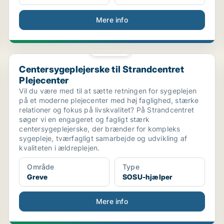
Mere info
PLATIN
Centersygeplejerske til Strandcentret Plejecenter
Centersygeplejerske til Strandcentret
Plejecenter
Vil du være med til at sætte retningen for sygeplejen
på et moderne plejecenter med høj faglighed, stærke
relationer og fokus på livskvalitet? På Strandcentret
søger vi en engageret og fagligt stærk
centersygeplejerske, der brænder for kompleks
sygepleje, tværfagligt samarbejde og udvikling af
kvaliteten i ældreplejen.
Område
Type
Greve
SOSU-hjælper
Mere info