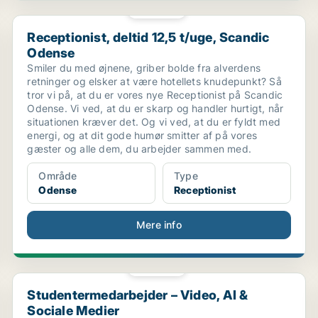
PLATIN
Receptionist, deltid 12,5 t/uge, Scandic Odense
Receptionist, deltid 12,5 t/uge, Scandic
Odense
Smiler du med øjnene, griber bolde fra alverdens
retninger og elsker at være hotellets knudepunkt? Så
tror vi på, at du er vores nye Receptionist på Scandic
Odense. Vi ved, at du er skarp og handler hurtigt, når
situationen kræver det. Og vi ved, at du er fyldt med
energi, og at dit gode humør smitter af på vores
gæster og alle dem, du arbejder sammen med.
Område
Type
Odense
Receptionist
Mere info
PLATIN
..
Studentermedarbejder – Video, AI & Sociale Medier
Studentermedarbejder – Video, AI &
Sociale Medier