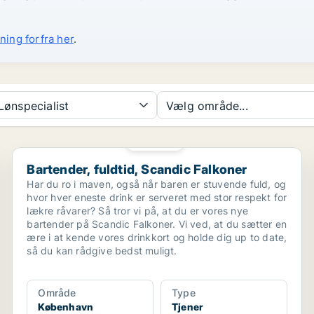
ning forfra her
.
ønspecialist
Vælg område...
PLATIN
.
Bartender, fuldtid, Scandic Falkoner
Bartender, fuldtid, Scandic Falkoner
Har du ro i maven, også når baren er stuvende fuld, og
hvor hver eneste drink er serveret med stor respekt for
lækre råvarer? Så tror vi på, at du er vores nye
bartender på Scandic Falkoner. Vi ved, at du sætter en
ære i at kende vores drinkkort og holde dig up to date,
så du kan rådgive bedst muligt.
Område
Type
København
Tjener