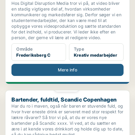
Hos Digital Disruption Media tror vi på, at video bliver
en stadig vigtigere del af, hvordan virksomheder
kommunikerer og markedsfører sig. Derfor søger vi en
studentermedarbejder, der kan være med til at
opbygge vores videoproduktion og sætte standarden
for det indhold, vi producerer. Vi leder ikke efter en
person, der gerne vil lære at redigere video.
Område
Type
Frederiksberg C
Kreativ medarbejder
Mere info
PLATIN
.
Bartender, fuldtid, Scandic Copenhagen
Bartender, fuldtid, Scandic Copenhagen
Har du ro i maven, også når baren er stuvende fuld, og
hvor hver eneste drink er serveret med stor respekt for
lækre råvarer? Så tror vi på, at du er vores nye
bartender på Scandic xxxx. Vi ved, at du sætter en
ære i at kende vores drinkkort og holde dig up to date,
så du kan rådgive bedst muligt.