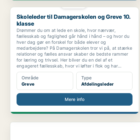
PLATIN
Skoleleder til Damagerskolen og Greve 10. klasse
Skoleleder til Damagerskolen og Greve 10.
klasse
Drømmer du om at lede en skole, hvor nærvær,
fællesskab og faglighed går hånd i hånd – og hvor du
hver dag gør en forskel for både elever og
medarbejdere? På Damagerskolen tror vi på, at stærke
relationer og fælles ansvar skaber de bedste rammer
for læring og trivsel. Her bliver du en del af et
engageret fællesskab, hvor vi løfter i flok og har
hjertet med i alt, hvad vi gør.
Område
Type
Greve
Afdelingsleder
Mere info