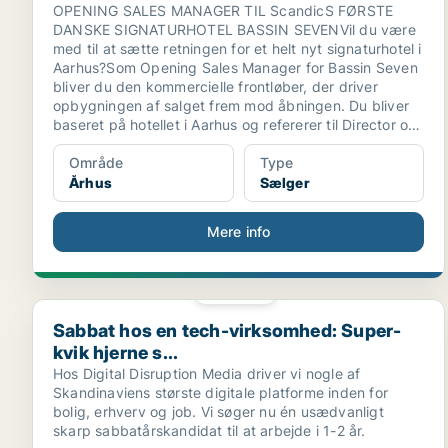
OPENING SALES MANAGER TIL ScandicS FØRSTE
DANSKE SIGNATURHOTEL BASSIN SEVENVil du være
med til at sætte retningen for et helt nyt signaturhotel i
Aarhus?Som Opening Sales Manager for Bassin Seven
bliver du den kommercielle frontløber, der driver
opbygningen af salget frem mod åbningen. Du bliver
baseret på hotellet i Aarhus og refererer til Director of
Sales Danmark.
Område
Type
Århus
Sælger
Mere info
PLATIN
Sabbat hos en tech-virksomhed: Super-kvik hjerne s..
Sabbat hos en tech-virksomhed: Super-
kvik hjerne s...
Hos Digital Disruption Media driver vi nogle af
Skandinaviens største digitale platforme inden for
bolig, erhverv og job. Vi søger nu én usædvanligt
skarp sabbatårskandidat til at arbejde i 1-2 år.