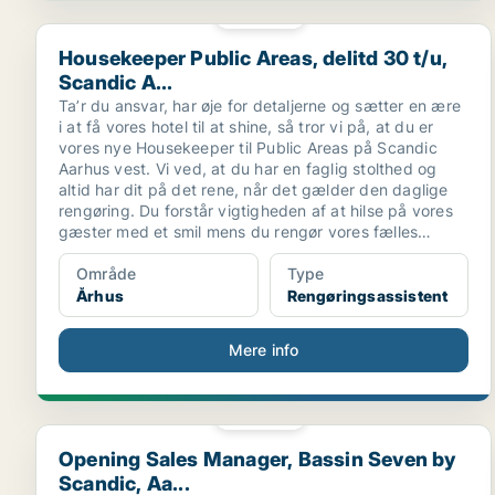
PLATIN
Housekeeper Public Areas, delitd 30 t/u, Scandic A...
Housekeeper Public Areas, delitd 30 t/u,
Scandic A...
Ta’r du ansvar, har øje for detaljerne og sætter en ære
i at få vores hotel til at shine, så tror vi på, at du er
vores nye Housekeeper til Public Areas på Scandic
Aarhus vest. Vi ved, at du har en faglig stolthed og
altid har dit på det rene, når det gælder den daglige
rengøring. Du forstår vigtigheden af at hilse på vores
gæster med et smil mens du rengør vores fælles
områder.
Område
Type
Århus
Rengøringsassistent
Mere info
PLATIN
Opening Sales Manager, Bassin Seven by Scandic, Aa.
Opening Sales Manager, Bassin Seven by
Scandic, Aa...