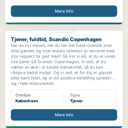
Mere info
PLATIN
Tjener, fuldtid, Scandic Copenhagen
Tjener, fuldtid, Scandic Copenhagen
Har du ro i maven, når du har det fulde overblik over
dine gæster, og hver eneste tallerken er serveret med
stor respekt for god mad? Så tror vi på, at du er vores
nye tjener på Scandic Copenhagen. Vi ved, at du
sætter en ære i at kende menukortet, så du kan
rådgive bedst muligt. Og vi ved, at for dig er glasset
altid halvt fyldt, og at din positive indstilling spreder
sig i hele restauranten.
Område
Type
København
Tjener
Mere info