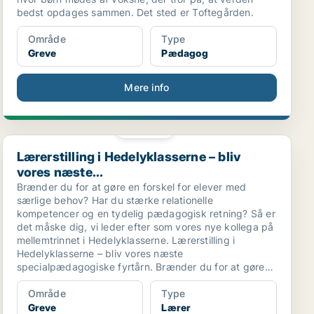
bedst opdages sammen. Det sted er Toftegården.
Område
Type
Greve
Pædagog
Mere info
PLATIN
Lærerstilling i Hedelyklasserne – bliv vores næste...
Lærerstilling i Hedelyklasserne – bliv
vores næste...
Brænder du for at gøre en forskel for elever med
særlige behov? Har du stærke relationelle
kompetencer og en tydelig pædagogisk retning? Så er
det måske dig, vi leder efter som vores nye kollega på
mellemtrinnet i Hedelyklasserne. Lærerstilling i
Hedelyklasserne – bliv vores næste
specialpædagogiske fyrtårn. Brænder du for at gøre
en forskel for elever med særlige behov?
Område
Type
Greve
Lærer