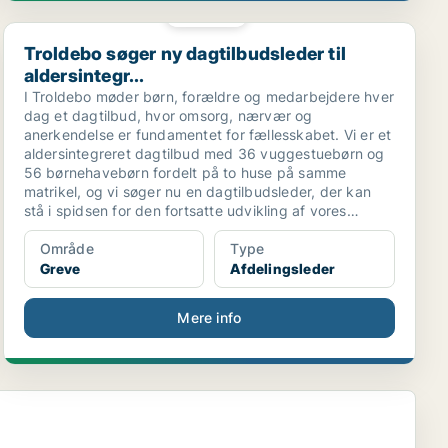
PLATIN
Troldebo søger ny dagtilbudsleder til aldersintegr...
Troldebo søger ny dagtilbudsleder til
aldersintegr...
I Troldebo møder børn, forældre og medarbejdere hver
dag et dagtilbud, hvor omsorg, nærvær og
anerkendelse er fundamentet for fællesskabet. Vi er et
aldersintegreret dagtilbud med 36 vuggestuebørn og
56 børnehavebørn fordelt på to huse på samme
matrikel, og vi søger nu en dagtilbudsleder, der kan
stå i spidsen for den fortsatte udvikling af vores
dagtilbud.
Område
Type
Greve
Afdelingsleder
Mere info