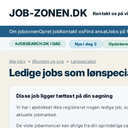
JOB-ZONEN.DK
Kontakt os på v
Om jobzonen
Opret job
Kontakt os
Find ansat
Jobs på 
JOBSEARCH.DK I DAG
Nye i dag
3
Opdatere
Alle jobs
Økonomi og jura
Lønspecialist
Ledige jobs som lønspeci
Disse job ligger tættest på din søgning
Vi har i øjeblikket ikke registreret nogen ledige job,
aktuelle jobmarked.
De viste jobannoncer kan afvige fra din oprindelige s