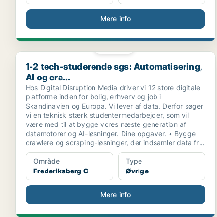
Mere info
PLATIN
1-2 tech-studerende sgs: Automatisering, AI og cra...
1-2 tech-studerende sgs: Automatisering,
AI og cra...
Hos Digital Disruption Media driver vi 12 store digitale
platforme inden for bolig, erhverv og job i
Skandinavien og Europa. Vi lever af data. Derfor søger
vi en teknisk stærk studentermedarbejder, som vil
være med til at bygge vores næste generation af
datamotorer og AI-løsninger. Dine opgaver. • Bygge
crawlere og scraping-løsninger, der indsamler data fra
nettet.
Område
Type
Frederiksberg C
Øvrige
Mere info