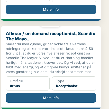
Mere info
PLATIN
Afløser / on demand receptionist, Scandic The Mayo...
Afløser / on demand receptionist, Scandic
The Mayo...
Smiler du med øjnene, griber bolde fra alverdens
retninger og elsker at være hotellets knudepunkt? Så
tror vi på, at du er vores nye afløser receptionist på
Scandic The Mayor. Vi ved, at du er skarp og handler
hurtigt, når situationen kræver det. Og vi ved, at du er
fyldt med energi, og at dit gode humør smitter af på
vores gæster og alle dem, du arbejder sammen med.
Område
Type
Århus
Receptionist
Mere info