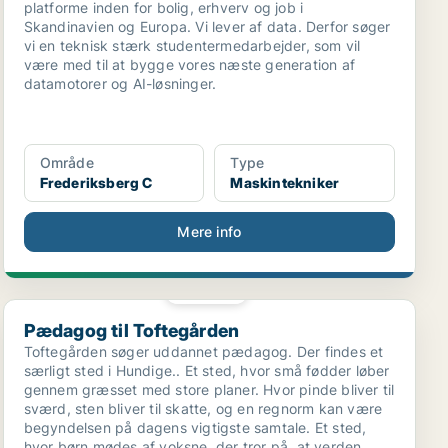
platforme inden for bolig, erhverv og job i
Skandinavien og Europa. Vi lever af data. Derfor søger
vi en teknisk stærk studentermedarbejder, som vil
være med til at bygge vores næste generation af
datamotorer og AI-løsninger.
Område
Type
Frederiksberg C
Maskintekniker
Mere info
PLATIN
Pædagog til Toftegården
Pædagog til Toftegården
Toftegården søger uddannet pædagog. Der findes et
særligt sted i Hundige.. Et sted, hvor små fødder løber
gennem græsset med store planer. Hvor pinde bliver til
sværd, sten bliver til skatte, og en regnorm kan være
begyndelsen på dagens vigtigste samtale. Et sted,
hvor børn mødes af voksne, der tror på, at verden