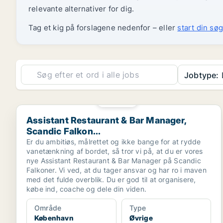
relevante alternativer for dig.
Tag et kig på forslagene nedenfor – eller
start din søg
Jobtype:
L
PLATIN
Assistant Restaurant & Bar Manager, Scandic Falkon..
Assistant Restaurant & Bar Manager,
Scandic Falkon...
Er du ambitiøs, målrettet og ikke bange for at rydde
vanetænkning af bordet, så tror vi på, at du er vores
nye Assistant Restaurant & Bar Manager på Scandic
Falkoner. Vi ved, at du tager ansvar og har ro i maven
med det fulde overblik. Du er god til at organisere,
købe ind, coache og dele din viden.
Område
Type
København
Øvrige