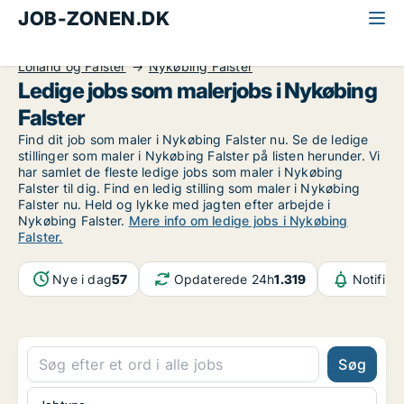
JOB-ZONEN.DK
Alle jobs
Industri, håndværk og teknik
Maler
Lolland og Falster
Nykøbing Falster
Ledige jobs som malerjobs i Nykøbing
Falster
Find dit job som maler i Nykøbing Falster nu. Se de ledige
stillinger som maler i Nykøbing Falster på listen herunder. Vi
har samlet de fleste ledige jobs som maler i Nykøbing
Falster til dig. Find en ledig stilling som maler i Nykøbing
Falster nu. Held og lykke med jagten efter arbejde i
Nykøbing Falster.
Mere info om ledige jobs i Nykøbing
Falster.
Nye i dag
57
Opdaterede 24h
1.319
Notifika
Søg