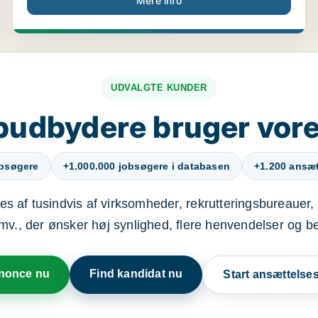
Mere info
UDVALGTE KUNDER
budbydere bruger vore
obsøgere
+1.000.000 jobsøgere i databasen
+1.200 ansætt
s af tusindvis af virksomheder, rekrutteringsbureauer, 
mv., der ønsker høj synlighed, flere henvendelser og b
nnonce nu
Find kandidat nu
Start ansættels