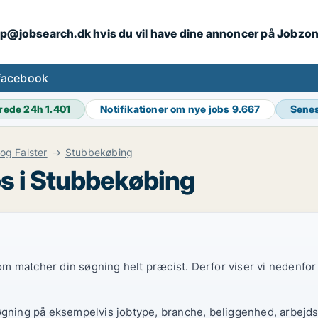
ip@jobsearch.dk hvis du vil have dine annoncer på Jobzo
facebook
rede 24h
1.401
Notifikationer om nye jobs
9.667
Senes
 og Falster
Stubbekøbing
s i Stubbekøbing
 som matcher din søgning helt præcist. Derfor viser vi nedenfo
øgning på eksempelvis jobtype, branche, beliggenhed, arbejdst