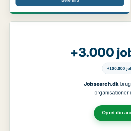
Mere info
+3.000 jo
+100.000 j
Jobsearch.dk
bruge
organisationer 
Opret din a