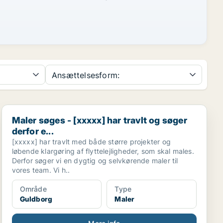
Ansættelsesform:
Maler søges - [xxxxx] har travlt og søger derfor e...
Maler søges - [xxxxx] har travlt og søger
derfor e...
[xxxxx] har travlt med både større projekter og
løbende klargøring af flyttelejligheder, som skal males.
Derfor søger vi en dygtig og selvkørende maler til
vores team. Vi h..
Område
Type
Guldborg
Maler