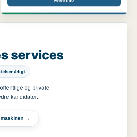
Mere info
s services
elser årligt
offentlige og private
edre kandidater.
esmaskinen →