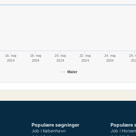
16. maj
18. maj
20. maj
22. maj
24. maj
26. 
2024
2024
2024
2024
2024
20
Maler
Populære søgninger
Populære 
Job i København
Job i Horse