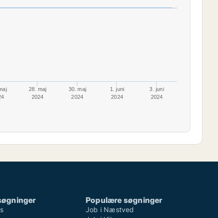
maj
28. maj
30. maj
1. juni
3. juni
24
2024
2024
2024
2024
søgninger
Populære søgninger
ns
Job i Næstved