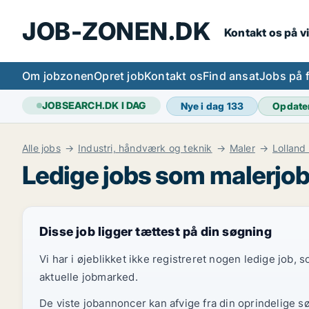
JOB-ZONEN.DK
Kontakt os på v
Om jobzonen
Opret job
Kontakt os
Find ansat
Jobs på 
JOBSEARCH.DK I DAG
Nye i dag
133
Opdate
Alle jobs
Industri, håndværk og teknik
Maler
Lolland
Ledige jobs som malerjob
Disse job ligger tættest på din søgning
Vi har i øjeblikket ikke registreret nogen ledige job,
aktuelle jobmarked.
De viste jobannoncer kan afvige fra din oprindelige s