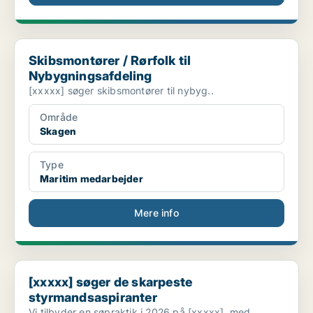
Skibsmontører / Rørfolk til Nybygningsafdeling
Skibsmontører / Rørfolk til
Nybygningsafdeling
[xxxxx] søger skibsmontører til nybyg..
Område
Skagen
Type
Maritim medarbejder
Mere info
[xxxxx] søger de skarpeste styrmandsaspiranter
[xxxxx] søger de skarpeste
styrmandsaspiranter
Vi tilbyder en søpraktik i 2026 på [xxxxx], med