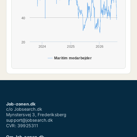
40
20
2024
2025
2026
Maritim medarbejder
Job-zonen.dk
c/o Jobsearch.dk
Mynstersvej 3, Frederiksberg
support@jobsearch.dk
CVR: 39925311
Om Job-zonen.dk