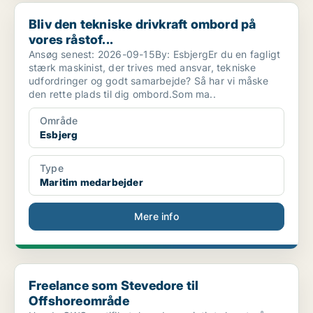
Bliv den tekniske drivkraft ombord på vores råstof...
Bliv den tekniske drivkraft ombord på
vores råstof...
Ansøg senest: 2026-09-15By: EsbjergEr du en fagligt
stærk maskinist, der trives med ansvar, tekniske
udfordringer og godt samarbejde? Så har vi måske
den rette plads til dig ombord.Som ma..
Område
Esbjerg
Type
Maritim medarbejder
Mere info
Freelance som Stevedore til Offshoreområde
Freelance som Stevedore til
Offshoreområde