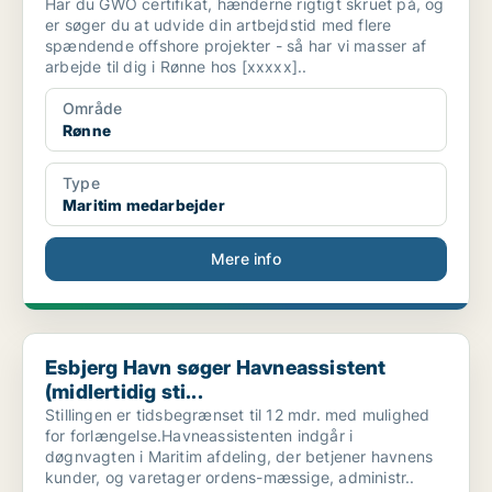
Har du GWO certifikat, hænderne rigtigt skruet på, og
er søger du at udvide din artbejdstid med flere
spændende offshore projekter - så har vi masser af
arbejde til dig i Rønne hos [xxxxx]..
Område
Rønne
Type
Maritim medarbejder
Mere info
Esbjerg Havn søger Havneassistent (midlertidig sti...
Esbjerg Havn søger Havneassistent
(midlertidig sti...
Stillingen er tidsbegrænset til 12 mdr. med mulighed
for forlængelse.Havneassistenten indgår i
døgnvagten i Maritim afdeling, der betjener havnens
kunder, og varetager ordens-mæssige, administr..