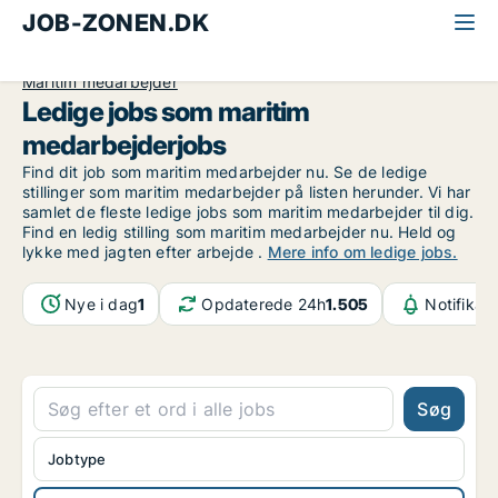
JOB-ZONEN.DK
Alle jobs
Industri, håndværk og teknik
Maritim medarbejder
Ledige jobs som maritim
medarbejderjobs
Find dit job som maritim medarbejder nu. Se de ledige
stillinger som maritim medarbejder på listen herunder. Vi har
samlet de fleste ledige jobs som maritim medarbejder til dig.
Find en ledig stilling som maritim medarbejder nu. Held og
lykke med jagten efter arbejde .
Mere info om ledige jobs.
Nye i dag
1
Opdaterede 24h
1.505
Notifikat
Søg
Jobtype