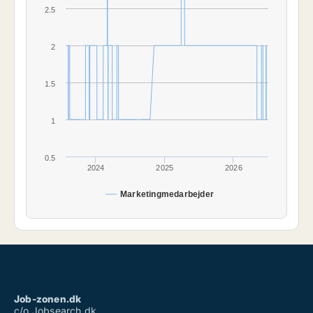
2.5
2
1.5
1
0.5
2024
2025
2026
Marketingmedarbejder
Job-zonen.dk
c/o Jobsearch.dk