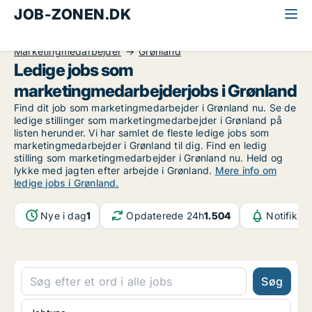
JOB-ZONEN.DK
Alle jobs
Kommunikation, marketing, salg
Marketingmedarbejder
Grønland
Ledige jobs som
marketingmedarbejderjobs i Grønland
Find dit job som marketingmedarbejder i Grønland nu. Se de
ledige stillinger som marketingmedarbejder i Grønland på
listen herunder. Vi har samlet de fleste ledige jobs som
marketingmedarbejder i Grønland til dig. Find en ledig
stilling som marketingmedarbejder i Grønland nu. Held og
lykke med jagten efter arbejde i Grønland.
Mere info om
ledige jobs i Grønland.
Nye i dag
1
Opdaterede 24h
1.504
Notifikat
Søg