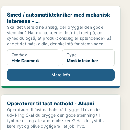
Smed / automatiktekniker med mekanisk interesse - ...
Smed / automatiktekniker med mekanisk
interesse - ...
Skal det være dine anlæg, der brygger den gode
stemning? Har du hænderne rigtigt skruet på, og
synes du også, at produktionslæg er spændende? Så
er det det måske dig, der skal stå for stemningen .
Område
Type
Hele Danmark
Maskintekniker
Mere info
Operatører til fast nathold - Albani
Operatører til fast nathold - Albani
Operatører til fast nathold på bryggeri i rivende
udvikling Skal du brygge den gode stemning til
fynboere – og alle andre ølelskere? Har du lyst til at
lære nyt og blive dygtigere i et job, hvo..