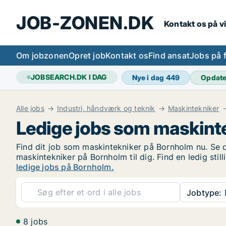
JOB-ZONEN.DK
Kontakt os på v
Om jobzonen
Opret job
Kontakt os
Find ansat
Jobs på 
JOBSEARCH.DK I DAG
Nye i dag
449
Opdat
Alle jobs
Industri, håndværk og teknik
Maskintekniker
Ledige jobs som maskint
Find dit job som maskintekniker på Bornholm nu. Se de
maskintekniker på Bornholm til dig. Find en ledig st
ledige jobs på Bornholm.
Jobtype:
8 jobs