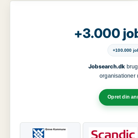
+3.000 jo
+100.000 j
Jobsearch.dk
bruge
organisationer 
Opret din a