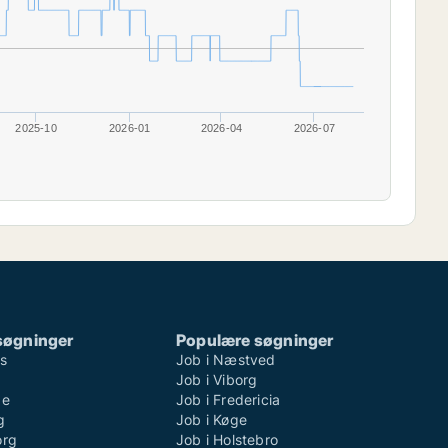
2025-10
2026-01
2026-04
2026-07
søgninger
Populære søgninger
ns
Job i Næstved
Job i Viborg
de
Job i Fredericia
g
Job i Køge
org
Job i Holstebro