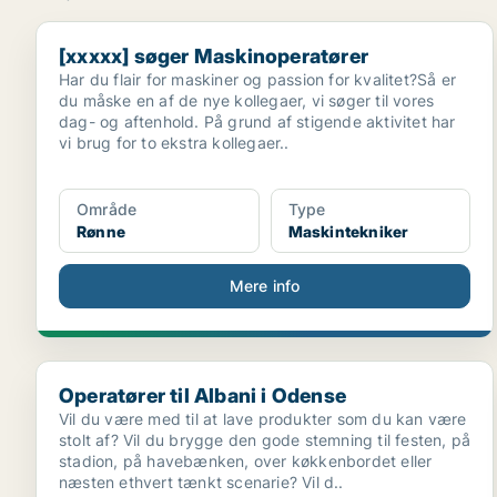
[xxxxx] søger Maskinoperatører
[xxxxx] søger Maskinoperatører
Har du flair for maskiner og passion for kvalitet?Så er
du måske en af de nye kollegaer, vi søger til vores
dag- og aftenhold. På grund af stigende aktivitet har
vi brug for to ekstra kollegaer..
Område
Type
Rønne
Maskintekniker
Mere info
Operatører til Albani i Odense
Operatører til Albani i Odense
Vil du være med til at lave produkter som du kan være
stolt af? Vil du brygge den gode stemning til festen, på
stadion, på havebænken, over køkkenbordet eller
næsten ethvert tænkt scenarie? Vil d..