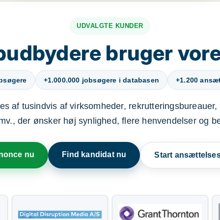
UDVALGTE KUNDER
budbydere bruger vore
obsøgere
+1.000.000 jobsøgere i databasen
+1.200 ansætt
s af tusindvis af virksomheder, rekrutteringsbureauer, 
mv., der ønsker høj synlighed, flere henvendelser og b
nnonce nu
Find kandidat nu
Start ansættels