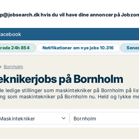
ip@jobsearch.dk hvis du vil have dine annoncer på Jobzo
facebook
erede 24h
854
Notifikationer om nye jobs
10.316
Senes
Bornholm
eknikerjobs på Bornholm
 ledige stillinger som maskintekniker på Bornholm på list
illing som maskintekniker på Bornholm nu. Held og lykke m
Maskintekniker
Bornholm