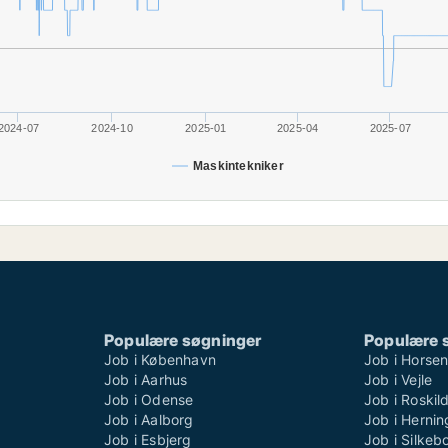
2024-07
2024-10
2025-01
2025-04
2025-07
Maskintekniker
Populære søgninger
Populære 
Job i København
Job i Horse
Job i Aarhus
Job i Vejle
Job i Odense
Job i Roskil
Job i Aalborg
Job i Hernin
Job i Esbjerg
Job i Silkeb