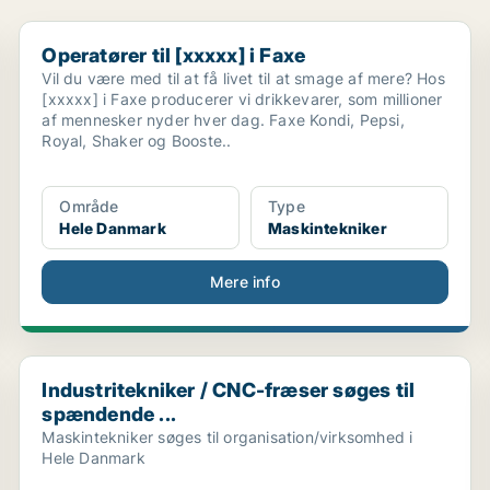
Operatører til [xxxxx] i Faxe
Operatører til [xxxxx] i Faxe
Vil du være med til at få livet til at smage af mere? Hos
[xxxxx] i Faxe producerer vi drikkevarer, som millioner
af mennesker nyder hver dag. Faxe Kondi, Pepsi,
Royal, Shaker og Booste..
Område
Type
Hele Danmark
Maskintekniker
Mere info
Industritekniker / CNC-fræser søges til spændende ...
Industritekniker / CNC-fræser søges til
spændende ...
Maskintekniker søges til organisation/virksomhed i
Hele Danmark