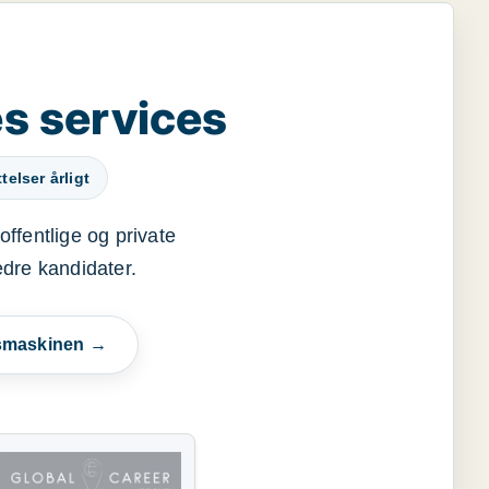
s services
elser årligt
offentlige og private
edre kandidater.
esmaskinen →