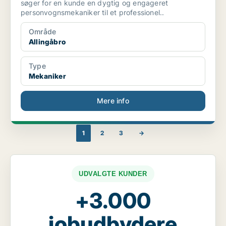
søger for en kunde en dygtig og engageret
personvognsmekaniker til et professionel..
Område
Allingåbro
Type
Mekaniker
Mere info
1
2
3
→
UDVALGTE KUNDER
+3.000
jobudbydere