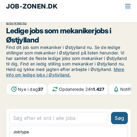
JOB-ZONEN.DK
Alle jobs
Industri, håndværk og teknik
Mekaniker
Østjylland
Ledige jobs som mekanikerjobs i
Østjylland
Find dit job som mekaniker i Østjylland nu. Se de ledige
stillinger som mekaniker i Østjylland på listen herunder. Vi
har samlet de fleste ledige jobs som mekaniker i Østjylland
til dig. Find en ledig stilling som mekaniker i Østjylland nu.
Held og lykke med jagten efter arbejde i Østjylland.
Mere
info om ledige jobs i Østjylland.
Nye i dag
37
Opdaterede 24h
1.427
Notifika
Søg
Jobtype