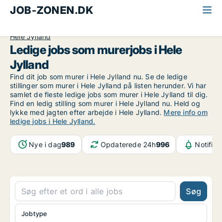
JOB-ZONEN.DK
Alle jobs
Industri, håndværk og teknik
Murer
Hele Jylland
Ledige jobs som murerjobs i Hele
Jylland
Find dit job som murer i Hele Jylland nu. Se de ledige
stillinger som murer i Hele Jylland på listen herunder. Vi har
samlet de fleste ledige jobs som murer i Hele Jylland til dig.
Find en ledig stilling som murer i Hele Jylland nu. Held og
lykke med jagten efter arbejde i Hele Jylland.
Mere info om
ledige jobs i Hele Jylland.
Nye i dag
989
Opdaterede 24h
996
Notifika
Søg
Jobtype