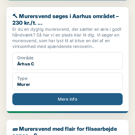
🔨 Murersvend søges i Aarhus området – 230 kr./t. ...
🔨 Murersvend søges i Aarhus området –
230 kr./t. ...
Er du en dygtig murersvend, der sætter en ære i godt
håndværk? Så har vi en plads klar til dig. Vi søger en
murersvend, som har lyst til at blive en del af en
virksomhed med spændende renoverin..
Område
Århus C
Type
Murer
Mere info
🧱 Murersvend med flair for flisearbejde søges – S...
🧱 Murersvend med flair for flisearbejde