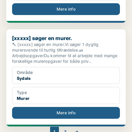
Mere info
[xxxxx] søger en murer.
[xxxxx] søger en murer.
🔨 [xxxxx] søger en murer.Vi søger 1 dygtig
murersvende til hurtig tiltrædelse.🧱
ArbejdsopgaverDu kommer til at arbejde med mange
forskellige mureropgaver for både priv..
Område
Sydals
Type
Murer
Mere info
1
2
→