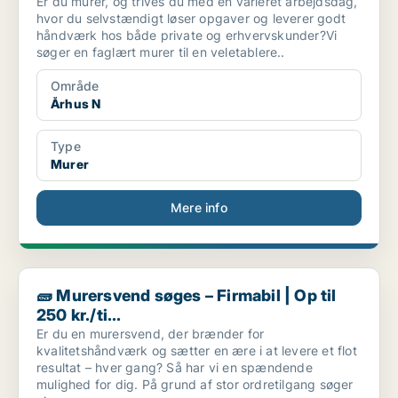
Er du murer, og trives du med en varieret arbejdsdag,
hvor du selvstændigt løser opgaver og leverer godt
håndværk hos både private og erhvervskunder?Vi
søger en faglært murer til en veletablere..
Område
Århus N
Type
Murer
Mere info
🧱 Murersvend søges – Firmabil | Op til 250 kr./ti...
🧱 Murersvend søges – Firmabil | Op til
250 kr./ti...
Er du en murersvend, der brænder for
kvalitetshåndværk og sætter en ære i at levere et flot
resultat – hver gang? Så har vi en spændende
mulighed for dig. På grund af stor ordretilgang søger