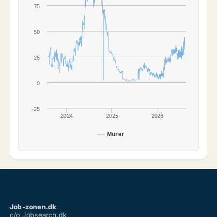
75
50
25
0
-25
2024
2025
2026
Murer
Job-zonen.dk
c/o Jobsearch.dk