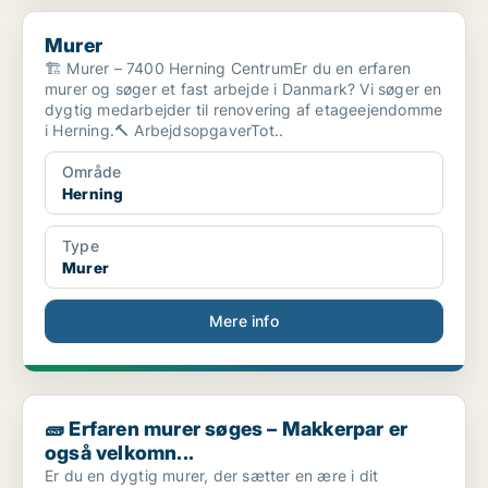
Murer
Murer
🏗️ Murer – 7400 Herning CentrumEr du en erfaren
murer og søger et fast arbejde i Danmark? Vi søger en
dygtig medarbejder til renovering af etageejendomme
i Herning.🔨 ArbejdsopgaverTot..
Område
Herning
Type
Murer
Mere info
🧱 Erfaren murer søges – Makkerpar er også velkomn...
🧱 Erfaren murer søges – Makkerpar er
også velkomn...
Er du en dygtig murer, der sætter en ære i dit