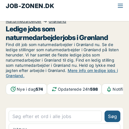
JOB-ZONEN.DK
Alle jobs
Industri, håndværk og teknik
Naturmedarbejder
Grønland
Ledige jobs som
naturmedarbejderjobs i Grønland
Find dit job som naturmedarbejder i Grønland nu. Se de
ledige stillinger som naturmedarbejder i Grønland på listen
herunder. Vi har samlet de fleste ledige jobs som
naturmedarbejder i Grønland til dig. Find en ledig stilling
som naturmedarbejder i Grønland nu. Held og lykke med
jagten efter arbejde i Grønland.
Mere info om ledige jobs i
Grønland.
Nye i dag
574
Opdaterede 24h
598
Notifika
Søg