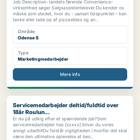
Job Description- landets førende Convenience-
virksomhed søger Salgsassistentelever.Du kender os
måske som stedet, hvor du - uanset tidspunktet – kan
tanke eller lade op af pizzaslides og an..
Område
Odense S
Type
Marketingmedarbejder
Mere info
Servicemedarbejder deltid/fuldtid over 18år Roulun...
Servicemedarbejder deltid/fuldtid over
18år Roulun...
Er du på udkig efter et spændende job?Som
servicemedarbejder hos [xxxxx] bliver du vores
ansigt udadtil!Du forstår vigtigheden i hvorfor det skal
være den ultimative oplevelse at bes..