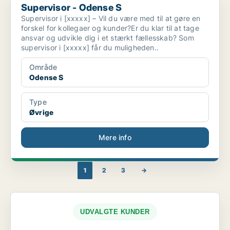
Supervisor - Odense S
Supervisor i [xxxxx] – Vil du være med til at gøre en
forskel for kollegaer og kunder?Er du klar til at tage
ansvar og udvikle dig i et stærkt fællesskab? Som
supervisor i [xxxxx] får du muligheden..
Område
Odense S
Type
Øvrige
Mere info
1
2
3
→
UDVALGTE KUNDER