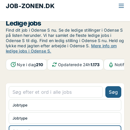
JOB-ZONEN.DK
Alle jobs
Odense
Odense S
Ledige jobs
Find dit job i Odense S nu. Se de ledige stillinger i Odense S
på listen herunder. Vi har samlet de fleste ledige jobs i
Odense S til dig. Find en ledig stilling i Odense S nu. Held og
lykke med jagten efter arbejde i Odense S.
Mere info om
ledige jobs i Odense S.
Nye i dag
210
Opdaterede 24h
1.173
Notifik
Søg
Jobtype
Jobtype