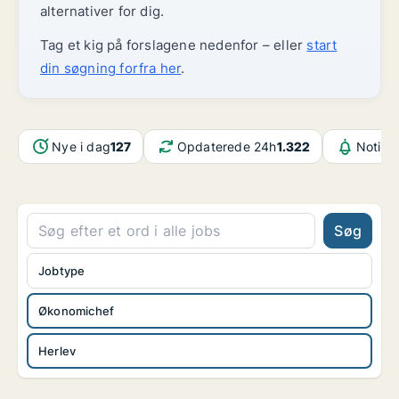
alternativer for dig.
Tag et kig på forslagene nedenfor – eller
start
din søgning forfra her
.
Nye i dag
127
Opdaterede 24h
1.322
Notifik
Søg
Jobtype
Økonomichef
Herlev