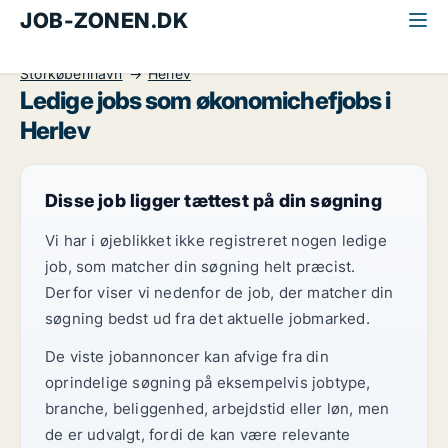
JOB-ZONEN.DK
Alle jobs
Ledelse og personale
Økonomichef
Storkøbenhavn
Herlev
Ledige jobs som økonomichefjobs i
Herlev
Disse job ligger tættest på din søgning
Vi har i øjeblikket ikke registreret nogen ledige
job, som matcher din søgning helt præcist.
Derfor viser vi nedenfor de job, der matcher din
søgning bedst ud fra det aktuelle jobmarked.
De viste jobannoncer kan afvige fra din
oprindelige søgning på eksempelvis jobtype,
branche, beliggenhed, arbejdstid eller løn, men
de er udvalgt, fordi de kan være relevante