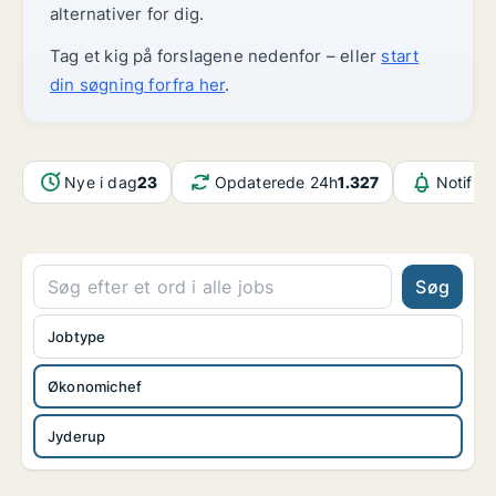
alternativer for dig.
Tag et kig på forslagene nedenfor – eller
start
din søgning forfra her
.
Nye i dag
23
Opdaterede 24h
1.327
Notifika
Søg
Jobtype
Økonomichef
Jyderup