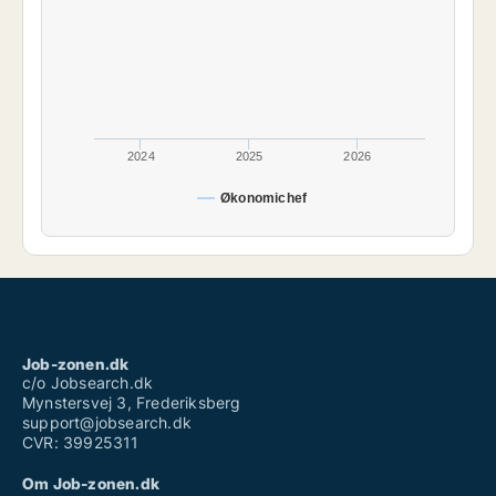
2024
2025
2026
Økonomichef
Job-zonen.dk
c/o Jobsearch.dk
Mynstersvej 3, Frederiksberg
support@jobsearch.dk
CVR: 39925311
Om Job-zonen.dk