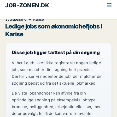
JOB-ZONEN.DK
Alle jobs
Ledelse og personale
Økonomichef
Sydsjælland
Karise
Ledige jobs som økonomichefjobs i
Karise
Disse job ligger tættest på din søgning
Vi har i øjeblikket ikke registreret nogen ledige
job, som matcher din søgning helt præcist.
Derfor viser vi nedenfor de job, der matcher din
søgning bedst ud fra det aktuelle jobmarked.
De viste jobannoncer kan afvige fra din
oprindelige søgning på eksempelvis jobtype,
branche, beliggenhed, arbejdstid eller løn, men
de er udvalgt, fordi de kan være relevante