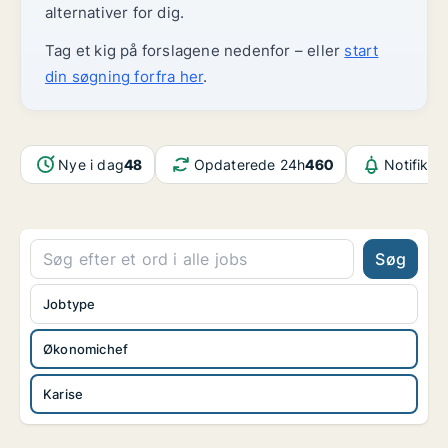
alternativer for dig.
Tag et kig på forslagene nedenfor – eller
start
din søgning forfra her
.
Nye i dag
48
Opdaterede 24h
460
Notifikat
Søg
Jobtype
Økonomichef
Karise