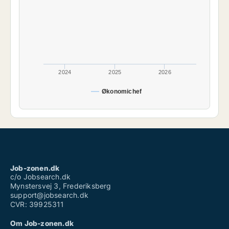
2024
2025
2026
Økonomichef
Job-zonen.dk
c/o Jobsearch.dk
Mynstersvej 3, Frederiksberg
support@jobsearch.dk
CVR: 39925311
Om Job-zonen.dk